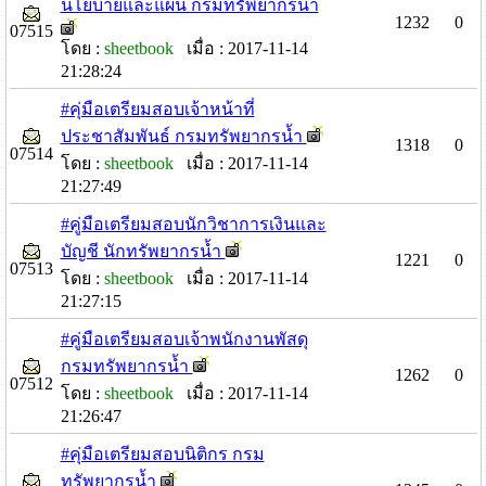
นโยบายและแผน กรมทรัพยากรน้ำ
1232
0
07515
โดย :
sheetbook
เมื่อ : 2017-11-14
21:28:24
#คุ่มือเตรียมสอบเจ้าหน้าที่
ประชาสัมพันธ์ กรมทรัพยากรน้ำ
1318
0
07514
โดย :
sheetbook
เมื่อ : 2017-11-14
21:27:49
#คู่มือเตรียมสอบนักวิชาการเงินและ
บัญชี นักทรัพยากรน้ำ
1221
0
07513
โดย :
sheetbook
เมื่อ : 2017-11-14
21:27:15
#คู่มือเตรียมสอบเจ้าพนักงานพัสดุ
กรมทรัพยากรน้ำ
1262
0
07512
โดย :
sheetbook
เมื่อ : 2017-11-14
21:26:47
#คุ่มือเตรียมสอบนิติกร กรม
ทรัพยากรน้ำ