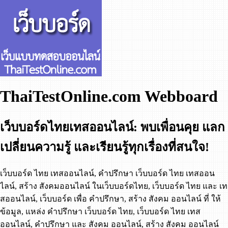
ThaiTestOnline.com Webboard
เว็บบอร์ดไทยเทสออนไลน์: พบเพื่อนคุย แลก
เปลี่ยนความรู้ และเรียนรู้ทุกเรื่องที่สนใจ!
เว็บบอร์ด ไทย เทสออนไลน์, คำปรึกษา เว็บบอร์ด ไทย เทสออน
ไลน์, สร้าง สังคมออนไลน์ ในเว็บบอร์ดไทย, เว็บบอร์ด ไทย และ เท
สออนไลน์, เว็บบอร์ด เพื่อ คำปรึกษา, สร้าง สังคม ออนไลน์ ที่ ให้
ข้อมูล, แหล่ง คำปรึกษา เว็บบอร์ด ไทย, เว็บบอร์ด ไทย เทส
ออนไลน์, คำปรึกษา และ สังคม ออนไลน์, สร้าง สังคม ออนไลน์