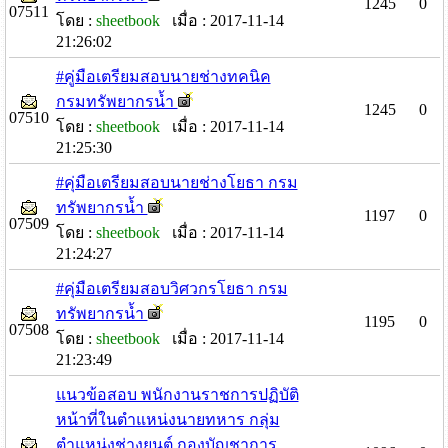
1245
0
07511
โดย :
sheetbook
เมื่อ : 2017-11-14
21:26:02
#คู่มือเตรียมสอบนายช่างทคนิค
กรมทรัพยากรน้ำ
1245
0
07510
โดย :
sheetbook
เมื่อ : 2017-11-14
21:25:30
#คุ่มือเตรียมสอบนายช่างโยธา กรม
ทรัพยากรน้ำ
1197
0
07509
โดย :
sheetbook
เมื่อ : 2017-11-14
21:24:27
#คุ่มือเตรียมสอบวิศวกรโยธา กรม
ทรัพยากรน้ำ
1195
0
07508
โดย :
sheetbook
เมื่อ : 2017-11-14
21:23:49
แนวข้อสอบ พนักงานราชการปฏิบัติ
หน้าที่ในตำแหน่งนายทหาร กลุ่ม
ตำแหน่งช่างยนต์ กองบัญชาการ