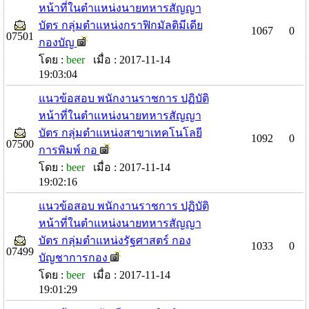
หน้าที่ในตำแหน่งนายทหารสัญญา
บัตร กลุ่มตำแหน่งกราฟิกมัลติมีเดีย
1067
0
07501
กองบัญ
โดย :
beer
เมื่อ : 2017-11-14
19:03:04
แนวข้อสอบ พนักงานราชการ ปฏิบัติ
หน้าที่ในตำแหน่งนายทหารสัญญา
บัตร กลุ่มตำแหน่งสาขาเทคโนโลยี
1092
0
07500
การพิมพ์ กอ
โดย :
beer
เมื่อ : 2017-11-14
19:02:16
แนวข้อสอบ พนักงานราชการ ปฏิบัติ
หน้าที่ในตำแหน่งนายทหารสัญญา
บัตร กลุ่มตำแหน่งรัฐศาสตร์ กอง
1033
0
07499
บัญชาการกอง
โดย :
beer
เมื่อ : 2017-11-14
19:01:29