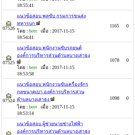
18:55:41
แนวข้อสอบ พลขับ กรมการขนส่ง
ทหารบก
1165
0
07526
โดย :
beer
เมื่อ : 2017-11-15
18:54:41
แนวข้อสอบ พนักงานขับรถยนต์
องค์การบริหารส่วนตำบลบางเสาธง
1078
0
07525
โดย :
beer
เมื่อ : 2017-11-15
18:53:58
แนวข้อสอบ พนักงานขับเครื่องจักร
กลขนาดเบา องค์การบริหารส่วน
1098
0
ตำบลบางเสาธง
07524
โดย :
beer
เมื่อ : 2017-11-15
18:53:14
แนวข้อสอบ ผู้ช่วยนายช่างไฟฟ้า
องค์การบริหารส่วนตำบลบางเสาธง