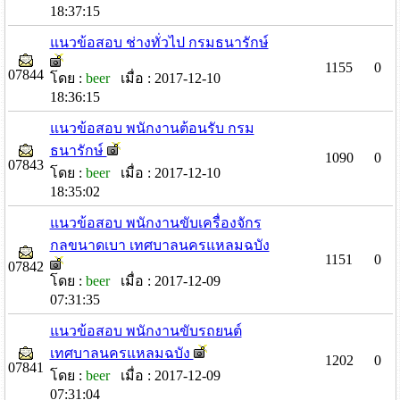
18:37:15
แนวข้อสอบ ช่างทั่วไป กรมธนารักษ์
1155
0
07844
โดย :
beer
เมื่อ : 2017-12-10
18:36:15
แนวข้อสอบ พนักงานต้อนรับ กรม
ธนารักษ์
1090
0
07843
โดย :
beer
เมื่อ : 2017-12-10
18:35:02
แนวข้อสอบ พนักงานขับเครื่องจักร
กลขนาดเบา เทศบาลนครแหลมฉบัง
1151
0
07842
โดย :
beer
เมื่อ : 2017-12-09
07:31:35
แนวข้อสอบ พนักงานขับรถยนต์
เทศบาลนครแหลมฉบัง
1202
0
07841
โดย :
beer
เมื่อ : 2017-12-09
07:31:04