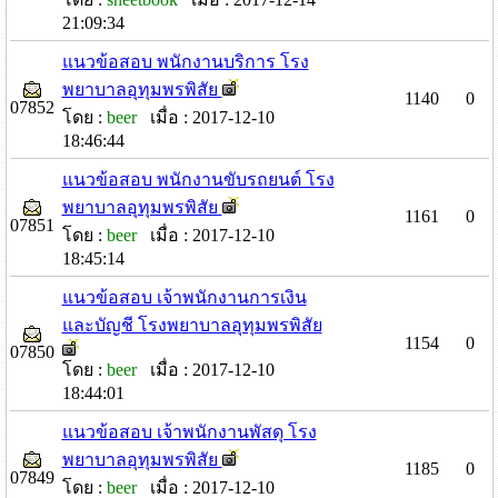
21:09:34
แนวข้อสอบ พนักงานบริการ โรง
พยาบาลอุทุมพรพิสัย
1140
0
07852
โดย :
beer
เมื่อ : 2017-12-10
18:46:44
แนวข้อสอบ พนักงานขับรถยนต์ โรง
พยาบาลอุทุมพรพิสัย
1161
0
07851
โดย :
beer
เมื่อ : 2017-12-10
18:45:14
แนวข้อสอบ เจ้าพนักงานการเงิน
และบัญชี โรงพยาบาลอุทุมพรพิสัย
1154
0
07850
โดย :
beer
เมื่อ : 2017-12-10
18:44:01
แนวข้อสอบ เจ้าพนักงานพัสดุ โรง
พยาบาลอุทุมพรพิสัย
1185
0
07849
โดย :
beer
เมื่อ : 2017-12-10