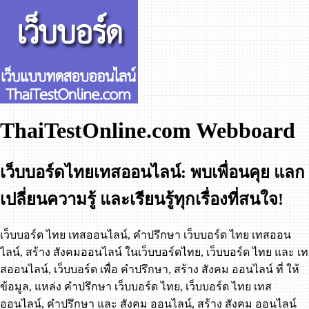
ThaiTestOnline.com Webboard
เว็บบอร์ดไทยเทสออนไลน์: พบเพื่อนคุย แลก
เปลี่ยนความรู้ และเรียนรู้ทุกเรื่องที่สนใจ!
เว็บบอร์ด ไทย เทสออนไลน์, คำปรึกษา เว็บบอร์ด ไทย เทสออน
ไลน์, สร้าง สังคมออนไลน์ ในเว็บบอร์ดไทย, เว็บบอร์ด ไทย และ เท
สออนไลน์, เว็บบอร์ด เพื่อ คำปรึกษา, สร้าง สังคม ออนไลน์ ที่ ให้
ข้อมูล, แหล่ง คำปรึกษา เว็บบอร์ด ไทย, เว็บบอร์ด ไทย เทส
ออนไลน์, คำปรึกษา และ สังคม ออนไลน์, สร้าง สังคม ออนไลน์