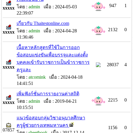
947
1
โดย :
admin
เมื่อ : 2024-05-03
xxxxx
22:39:07
เกี่ยวกับ Thaitestonline.com
2132
0
โดย :
admin
เมื่อ : 2024-04-28
xxxxx
11:36:46
เนื้อหาหลักสูตรที่ใช้ในการออก
ข้อสอบแข่งขันเพื่อบรรจุและแต่งตั้ง
บุคคลเข้ารับราชการเป็นข้าราชการ
28037
4
xxxxx
ครูและ
โดย :
atcomink
เมื่อ : 2024-04-18
14:41:51
เพิ่มฟังก์ชั่นการรายงานค่าสถิติ
2215
0
โดย :
admin
เมื่อ : 2019-04-21
xxxxx
10:15:51
แนวข้อสอบกลุ่มวิชาอนุบาลศึกษา
ครูผู้ช่วยกรุงเทพมหานคร
1156
0
07857
โดย :
sheetbook
เมื่อ : 2017-12-14