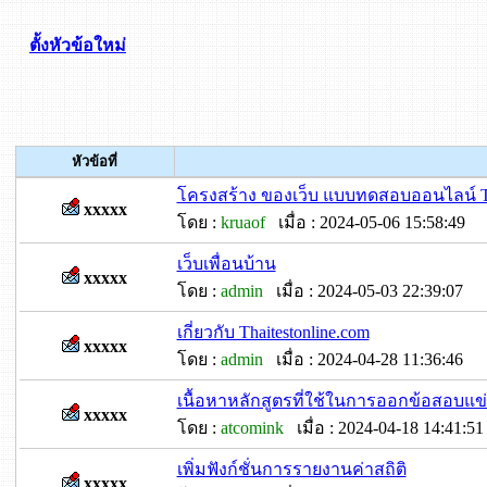
ตั้งหัวข้อใหม่
หัวข้อที่
โครงสร้าง ของเว็บ แบบทดสอบออนไลน์ Tha
xxxxx
โดย :
kruaof
เมื่อ : 2024-05-06 15:58:49
เว็บเพื่อนบ้าน
xxxxx
โดย :
admin
เมื่อ : 2024-05-03 22:39:07
เกี่ยวกับ Thaitestonline.com
xxxxx
โดย :
admin
เมื่อ : 2024-04-28 11:36:46
เนื้อหาหลักสูตรที่ใช้ในการออกข้อสอบแข่
xxxxx
โดย :
atcomink
เมื่อ : 2024-04-18 14:41:51
เพิ่มฟังก์ชั่นการรายงานค่าสถิติ
xxxxx