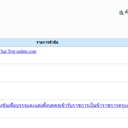
ค
รายการหัวข้อ
i Test online.com
งขันเพื่อบรรจุและแต่งตั้งบุคคลเข้ารับราชการเป็นข้าราชการครูแ