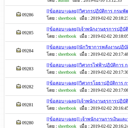
โดย :
admin
เมื่อ : 2019-02-10 15:12:33
[[ข้อสอบ+เฉลย]]วิศวกรปฏิบัติการ กรม
09286
โดย :
sheetbook
เมื่อ : 2019-02-02 20:18:2
[[ข้อสอบ+เฉลย]]เจ้าพนักงานธุรการปฏิ
09285
โดย :
sheetbook
เมื่อ : 2019-02-02 20:18:0
[[ข้อสอบ+เฉลย]]นักวิชาการพลังงานปฏิ
09284
โดย :
sheetbook
เมื่อ : 2019-02-02 20:17:4
[[ข้อสอบ+เฉลย]]วิศวกรไฟฟ้าปฏิบัติกา
09283
โดย :
sheetbook
เมื่อ : 2019-02-02 20:17:3
[[ข้อสอบ+เฉลย]]วิศวกรโยธาปฏิบัติการ
09282
โดย :
sheetbook
เมื่อ : 2019-02-02 20:17:0
[[ข้อสอบ+เฉลย]]เจ้าพนักงานธุรการปฏิบัต
09281
โดย :
sheetbook
เมื่อ : 2019-02-02 20:16:4
[[ข้อสอบ+เฉลย]] เจ้าพนักงานการเงินและบ
09280
โดย :
sheetbook
เมื่อ : 2019-02-02 20:16:2