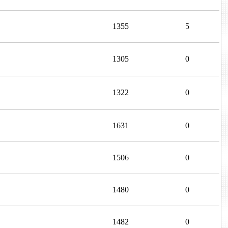
1355
5
1305
0
1322
0
1631
0
1506
0
1480
0
1482
0