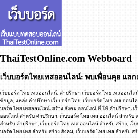
ThaiTestOnline.com Webboard
เว็บบอร์ดไทยเทสออนไลน์: พบเพื่อนคุย แลกเปลี
เว็บบอร์ด ไทย เทสออนไลน์, คำปรึกษา เว็บบอร์ด ไทย เทสออนไลน์, 
ข้อมูล, แหล่ง คำปรึกษา เว็บบอร์ด ไทย, เว็บบอร์ด ไทย เทส ออนไล
บอร์ด ไทย เทสออนไลน์, สร้าง สังคม ออนไลน์ ที่ ให้ คำปรึกษา, เ
ออนไลน์ สำหรับ คำปรึกษา, เว็บบอร์ด ไทย เทส ออนไลน์ สำหรับ ส
สำหรับ คำปรึกษา, เว็บบอร์ด ไทย เทส ออนไลน์ สำหรับ สร้าง, เว็บ
บอร์ด ไทย เทส สำหรับ สร้าง สังคม, เว็บบอร์ด ไทย เทส สำหรับ สร้