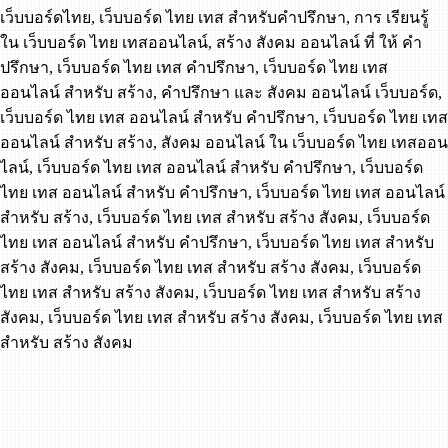
เว็บบอร์ดไทย, เว็บบอร์ด ไทย เทส สำหรับคำปรึกษา, การ เรียนรู้
ใน เว็บบอร์ด ไทย เทสออนไลน์, สร้าง สังคม ออนไลน์ ที่ ให้ คำ
ปรึกษา, เว็บบอร์ด ไทย เทส คำปรึกษา, เว็บบอร์ด ไทย เทส
ออนไลน์ สำหรับ สร้าง, คำปรึกษา และ สังคม ออนไลน์ เว็บบอร์ด,
เว็บบอร์ด ไทย เทส ออนไลน์ สำหรับ คำปรึกษา, เว็บบอร์ด ไทย เทส
ออนไลน์ สำหรับ สร้าง, สังคม ออนไลน์ ใน เว็บบอร์ด ไทย เทสออน
ไลน์, เว็บบอร์ด ไทย เทส ออนไลน์ สำหรับ คำปรึกษา, เว็บบอร์ด
ไทย เทส ออนไลน์ สำหรับ คำปรึกษา, เว็บบอร์ด ไทย เทส ออนไลน์
สำหรับ สร้าง, เว็บบอร์ด ไทย เทส สำหรับ สร้าง สังคม, เว็บบอร์ด
ไทย เทส ออนไลน์ สำหรับ คำปรึกษา, เว็บบอร์ด ไทย เทส สำหรับ
สร้าง สังคม, เว็บบอร์ด ไทย เทส สำหรับ สร้าง สังคม, เว็บบอร์ด
ไทย เทส สำหรับ สร้าง สังคม, เว็บบอร์ด ไทย เทส สำหรับ สร้าง
สังคม, เว็บบอร์ด ไทย เทส สำหรับ สร้าง สังคม, เว็บบอร์ด ไทย เทส
สำหรับ สร้าง สังคม