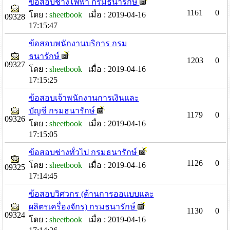
ข้อสอบช่างไฟฟ้า กรมธนารักษ์
1161
0
โดย :
sheetbook
เมื่อ : 2019-04-16
09328
17:15:47
ข้อสอบพนักงานบริการ กรม
ธนารักษ์
1203
0
09327
โดย :
sheetbook
เมื่อ : 2019-04-16
17:15:25
ข้อสอบเจ้าพนักงานการเงินและ
บัญชี กรมธนารักษ์
1179
0
09326
โดย :
sheetbook
เมื่อ : 2019-04-16
17:15:05
ข้อสอบช่างทั่วไป กรมธนารักษ์
1126
0
โดย :
sheetbook
เมื่อ : 2019-04-16
09325
17:14:45
ข้อสอบวิศวกร (ด้านการออแบบและ
ผลิตรเครื่องจักร) กรมธนารักษ์
1130
0
09324
โดย :
sheetbook
เมื่อ : 2019-04-16