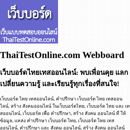
ThaiTestOnline.com Webboard
เว็บบอร์ดไทยเทสออนไลน์: พบเพื่อนคุย แลก
เปลี่ยนความรู้ และเรียนรู้ทุกเรื่องที่สนใจ!
เว็บบอร์ด ไทย เทสออนไลน์, คำปรึกษา เว็บบอร์ด ไทย เทสออน
ไลน์, สร้าง สังคมออนไลน์ ในเว็บบอร์ดไทย, เว็บบอร์ด ไทย และ เท
สออนไลน์, เว็บบอร์ด เพื่อ คำปรึกษา, สร้าง สังคม ออนไลน์ ที่ ให้
ข้อมูล, แหล่ง คำปรึกษา เว็บบอร์ด ไทย, เว็บบอร์ด ไทย เทส
ออนไลน์, คำปรึกษา และ สังคม ออนไลน์, สร้าง สังคม ออนไลน์