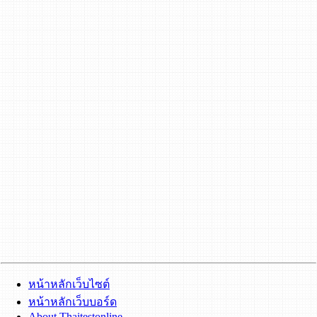
หน้าหลักเว็บไซต์
หน้าหลักเว็บบอร์ด
About Thaitestonline