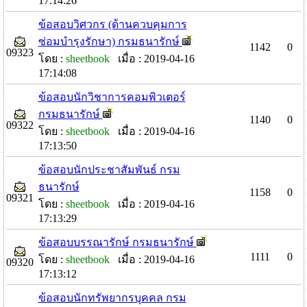
17:14:26
ข้อสอบวิศวกร (ด้านควบคุมการ
ซ่อมบำรุงรักษา) กรมธนารักษ์
1142
0
09323
โดย :
sheetbook
เมื่อ : 2019-04-16
17:14:08
ข้อสอบนักวิชาการคอมพิวเตอร์
กรมธนารักษ์
1140
0
09322
โดย :
sheetbook
เมื่อ : 2019-04-16
17:13:50
ข้อสอบนักประชาสัมพันธ์ กรม
ธนารักษ์
1158
0
09321
โดย :
sheetbook
เมื่อ : 2019-04-16
17:13:29
ข้อสอบบรรณารักษ์ กรมธนารักษ์
1111
0
โดย :
sheetbook
เมื่อ : 2019-04-16
09320
17:13:12
ข้อสอบนักทรัพยากรบุคคล กรม