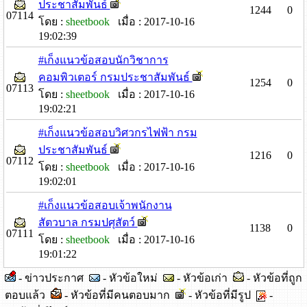
ประชาสัมพันธ์
1244
0
07114
โดย :
sheetbook
เมื่อ : 2017-10-16
19:02:39
#เก็งแนวข้อสอบนักวิชาการ
คอมพิวเตอร์ กรมประชาสัมพันธ์
1254
0
07113
โดย :
sheetbook
เมื่อ : 2017-10-16
19:02:21
#เก็งแนวข้อสอบวิศวกรไฟฟ้า กรม
ประชาสัมพันธ์
1216
0
07112
โดย :
sheetbook
เมื่อ : 2017-10-16
19:02:01
#เก็งแนวข้อสอบเจ้าพนักงาน
สัตวบาล กรมปศุสัตว์
1138
0
07111
โดย :
sheetbook
เมื่อ : 2017-10-16
19:01:22
- ข่าวประกาศ
- หัวข้อใหม่
- หัวข้อเก่า
- หัวข้อที่ถูก
ตอบแล้ว
- หัวข้อที่มีคนตอบมาก
- หัวข้อที่มีรูป
-