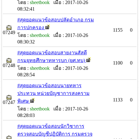
โดย :
sheetbook
เมื่อ : 2017-10-26
08:32:41
#สุดยอดแนวข้อสอบปลัดอำเภอ กรม
การปกครอง
1155
0
07249
โดย :
sheetbook
เมื่อ : 2017-10-26
08:30:32
#สุดยอดแนวข้อสอบสายงานสัสดี
กรมยุทธศึกษาทหารบก (ยศ.ทบ)
1100
0
07248
โดย :
sheetbook
เมื่อ : 2017-10-26
08:28:54
#สุดยอดแนวข้อสอบนายทหาร
ประทวน หน่วยบัญชาการสงคราม
1133
0
พิเศษ
07247
โดย :
sheetbook
เมื่อ : 2017-10-26
08:28:03
#สุดยอดแนวข้อสอบนักวิชาการ
ตรวจสอบบัญชีปฏิบัติการ กรมตรวจ