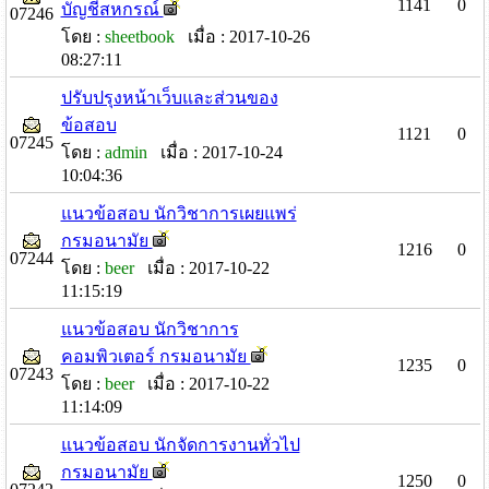
1141
0
บัญชีสหกรณ์
07246
โดย :
sheetbook
เมื่อ : 2017-10-26
08:27:11
ปรับปรุงหน้าเว็บและส่วนของ
ข้อสอบ
1121
0
07245
โดย :
admin
เมื่อ : 2017-10-24
10:04:36
แนวข้อสอบ นักวิชาการเผยแพร่
กรมอนามัย
1216
0
07244
โดย :
beer
เมื่อ : 2017-10-22
11:15:19
แนวข้อสอบ นักวิชาการ
คอมพิวเตอร์ กรมอนามัย
1235
0
07243
โดย :
beer
เมื่อ : 2017-10-22
11:14:09
แนวข้อสอบ นักจัดการงานทั่วไป
กรมอนามัย
1250
0