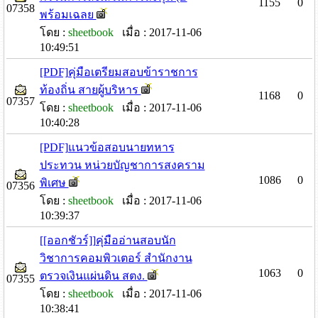
1155
0
07358
พร้อมเฉลย
โดย :
sheetbook
เมื่อ : 2017-11-06
10:49:51
[PDF]คุ่มือเตรียมสอบข้าราชการ
ท้องถิ่น สายผู้บริหาร
1168
0
07357
โดย :
sheetbook
เมื่อ : 2017-11-06
10:40:28
[PDF]แนวข้อสอบนายทหาร
ประทวน หน่วยบัญชาการสงคราม
1086
0
พิเศษ
07356
โดย :
sheetbook
เมื่อ : 2017-11-06
10:39:37
[[ออกชัวร์]]คุ่มืออ่านสอบนัก
วิชาการคอมพิวเตอร์ สำนักงาน
1063
0
ตรวจเงินแผ่นดิน สตง.
07355
โดย :
sheetbook
เมื่อ : 2017-11-06
10:38:41