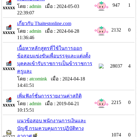
947
1
โดย :
admin
เมื่อ : 2024-05-03
xxxxx
22:39:07
เกี่ยวกับ Thaitestonline.com
2132
0
โดย :
admin
เมื่อ : 2024-04-28
xxxxx
11:36:46
เนื้อหาหลักสูตรที่ใช้ในการออก
ข้อสอบแข่งขันเพื่อบรรจุและแต่งตั้ง
บุคคลเข้ารับราชการเป็นข้าราชการ
28037
4
xxxxx
ครูและ
โดย :
atcomink
เมื่อ : 2024-04-18
14:41:51
เพิ่มฟังก์ชั่นการรายงานค่าสถิติ
2215
0
โดย :
admin
เมื่อ : 2019-04-21
xxxxx
10:15:51
แนวข้อสอบ พนักงานการเงินและ
บัญชี กรมควบคุมการปฏิบัติทาง
1074
0
อากาศ