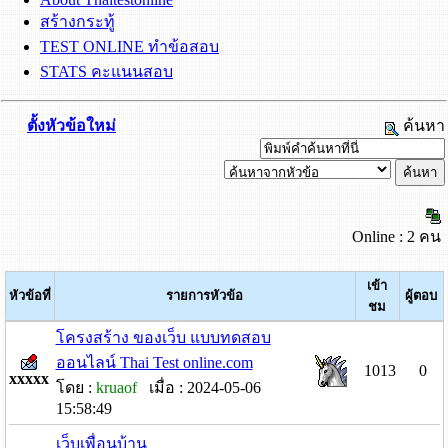
สร้างกระทู้
TEST ONLINE ทำข้อสอบ
STATS คะแนนสอบ
ตั้งหัวข้อใหม่
ค้นหา
Online : 2 คน
เข้า
หัวข้อที่
รายการหัวข้อ
ผู้ตอบ
ชม
โครงสร้าง ของเว็บ แบบทดสอบ
ออนไลน์ Thai Test online.com
1013
0
xxxxx
โดย :
kruaof
เมื่อ : 2024-05-06
15:58:49
เว็บเพื่อนบ้าน