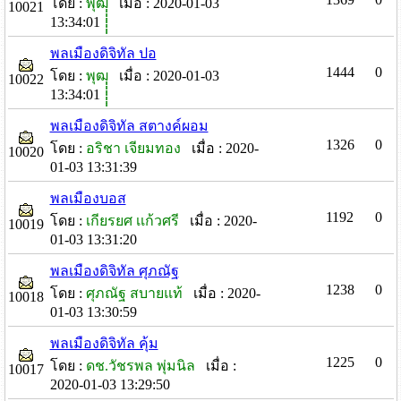
โดย :
พุฒฺฺฺฺฺฺฺฺฺฺฺฺ
เมื่อ : 2020-01-03
10021
13:34:01
พลเมืองดิจิทัล ปอ
1444
0
โดย :
พุฒฺฺฺฺฺฺฺฺฺฺฺฺ
เมื่อ : 2020-01-03
10022
13:34:01
พลเมืองดิจิทัล สตางค์ผอม
1326
0
โดย :
อริชา เจียมทอง
เมื่อ : 2020-
10020
01-03 13:31:39
พลเมืองบอส
1192
0
โดย :
เกียรยศ เเก้วศรี
เมื่อ : 2020-
10019
01-03 13:31:20
พลเมืองดิจิทัล ศุภณัฐ
1238
0
โดย :
ศุภณัฐ สบายแท้
เมื่อ : 2020-
10018
01-03 13:30:59
พลเมืองดิจิทัล คุ้ม
1225
0
โดย :
ดช.วัชรพล พุ่มนิล
เมื่อ :
10017
2020-01-03 13:29:50