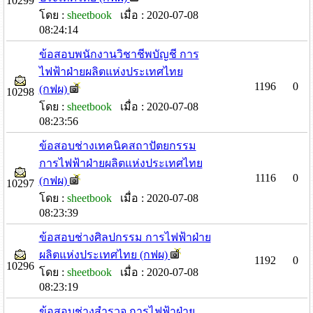
10299
โดย :
sheetbook
เมื่อ : 2020-07-08
08:24:14
ข้อสอบพนักงานวิชาชีพบัญชี การ
ไฟฟ้าฝ่ายผลิตแห่งประเทศไทย
1196
0
(กฟผ)
10298
โดย :
sheetbook
เมื่อ : 2020-07-08
08:23:56
ข้อสอบช่างเทคนิคสถาปัตยกรรม
การไฟฟ้าฝ่ายผลิตแห่งประเทศไทย
1116
0
(กฟผ)
10297
โดย :
sheetbook
เมื่อ : 2020-07-08
08:23:39
ข้อสอบช่างศิลปกรรม การไฟฟ้าฝ่าย
ผลิตแห่งประเทศไทย (กฟผ)
1192
0
10296
โดย :
sheetbook
เมื่อ : 2020-07-08
08:23:19
ข้อสอบช่างสำรวจ การไฟฟ้าฝ่าย