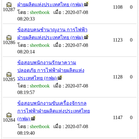
ฝ่ายผลิตแห่งประเทศไทย (กฟผ)
1108
0
10287
โดย :
sheetbook
เมื่อ : 2020-07-08
08:20:33
ข้อสอบคนชำนาญงาน การไฟฟ้า
ฝ่ายผลิตแห่งประเทศไทย (กฟผ)
1123
0
10286
โดย :
sheetbook
เมื่อ : 2020-07-08
08:20:14
ข้อสอบพนักงานรักษาความ
ปลอดภัย การไฟฟ้าฝ่ายผลิตแห่ง
1128
0
ประเทศไทย (กฟผ)
10285
โดย :
sheetbook
เมื่อ : 2020-07-08
08:19:57
ข้อสอบพนักงานขับเครื่องจักรกล
การไฟฟ้าฝ่ายผลิตแห่งประเทศไทย
1147
0
(กฟผ)
10284
โดย :
sheetbook
เมื่อ : 2020-07-08
08:19:40