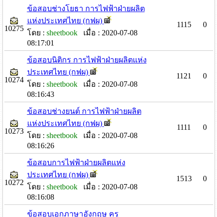
ข้อสอบช่างโยธา การไฟฟ้าฝ่ายผลิต
แห่งประเทศไทย (กฟผ)
1115
0
10275
โดย :
sheetbook
เมื่อ : 2020-07-08
08:17:01
ข้อสอบนิติกร การไฟฟ้าฝ่ายผลิตแห่ง
ประเทศไทย (กฟผ)
1121
0
10274
โดย :
sheetbook
เมื่อ : 2020-07-08
08:16:43
ข้อสอบช่างยนต์ การไฟฟ้าฝ่ายผลิต
แห่งประเทศไทย (กฟผ)
1111
0
10273
โดย :
sheetbook
เมื่อ : 2020-07-08
08:16:26
ข้อสอบการไฟฟ้าฝ่ายผลิตแห่ง
ประเทศไทย (กฟผ)
1513
0
10272
โดย :
sheetbook
เมื่อ : 2020-07-08
08:16:08
ข้อสอบเอกภาษาอังกฤษ ครู