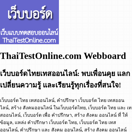
ThaiTestOnline.com Webboard
เว็บบอร์ดไทยเทสออนไลน์: พบเพื่อนคุย แลก
เปลี่ยนความรู้ และเรียนรู้ทุกเรื่องที่สนใจ!
เว็บบอร์ด ไทย เทสออนไลน์, คำปรึกษา เว็บบอร์ด ไทย เทสออน
ไลน์, สร้าง สังคมออนไลน์ ในเว็บบอร์ดไทย, เว็บบอร์ด ไทย และ เท
สออนไลน์, เว็บบอร์ด เพื่อ คำปรึกษา, สร้าง สังคม ออนไลน์ ที่ ให้
ข้อมูล, แหล่ง คำปรึกษา เว็บบอร์ด ไทย, เว็บบอร์ด ไทย เทส
ออนไลน์, คำปรึกษา และ สังคม ออนไลน์, สร้าง สังคม ออนไลน์