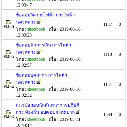
12:03:47
ข้อสอบวิศวกรไฟฟ้า การไฟฟ้า
นครหลวง
1137
0
09466
โดย :
sheetbook
เมื่อ : 2019-06-16
12:03:23
ข้อสอบนักการเงิน การไฟฟ้า
นครหลวง
1110
0
09465
โดย :
sheetbook
เมื่อ : 2019-06-16
12:02:57
ข้อสอบบุคลากร การไฟฟ้า
นครหลวง
1151
0
09464
โดย :
sheetbook
เมื่อ : 2019-06-16
12:02:32
แนวข้อสอบนักสันทนาการปฏิบัติ
การ ท้องถิ่น อบต อบจ เทศบาล
1544
0
09463
โดย :
sheetbook
เมื่อ : 2019-05-11
10:44:14