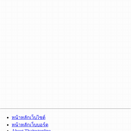
หน้าหลักเว็บไซต์
หน้าหลักเว็บบอร์ด
About Thaitestonline