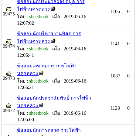
ข้อสอบนักประมวลผลข้อมูล การ
ไฟฟ้านครหลวง
1106
0
09475
โดย :
sheetbook
เมื่อ : 2019-06-16
12:07:02
ข้อสอบนักบริหารงานพัสดุ การ
ไฟฟ้านครหลวง
1141
0
09474
โดย :
sheetbook
เมื่อ : 2019-06-16
12:06:41
ข้อสอบเลขานุการ การไฟฟ้า
นครหลวง
1087
0
09473
โดย :
sheetbook
เมื่อ : 2019-06-16
12:06:21
ข้อสอบนักประชาสัมพันธ์ การไฟฟ้า
นครหลวง
1128
0
09472
โดย :
sheetbook
เมื่อ : 2019-06-16
12:06:00
ข้อสอบนักการตลาด การไฟฟ้า