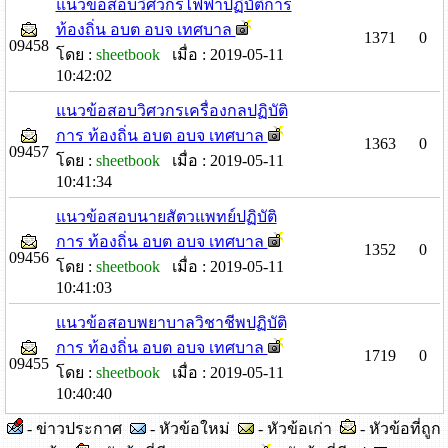
แนวข้อสอบวิศวกรไฟฟ้าปฏิบัติการ
ท้องถิ่น อบต อบจ เทศบาล
1371
0
09458
โดย :
sheetbook
เมื่อ : 2019-05-11
10:42:02
แนวข้อสอบวิศวกรเครื่องกลปฏิบัติ
การ ท้องถิ่น อบต อบจ เทศบาล
1363
0
09457
โดย :
sheetbook
เมื่อ : 2019-05-11
10:41:34
แนวข้อสอบนายสัตวแพทย์ปฏิบัติ
การ ท้องถิ่น อบต อบจ เทศบาล
1352
0
09456
โดย :
sheetbook
เมื่อ : 2019-05-11
10:41:03
แนวข้อสอบพยาบาลวิชาชีพปฏิบัติ
การ ท้องถิ่น อบต อบจ เทศบาล
1719
0
09455
โดย :
sheetbook
เมื่อ : 2019-05-11
10:40:40
- ข่าวประกาศ
- หัวข้อใหม่
- หัวข้อเก่า
- หัวข้อที่ถูก