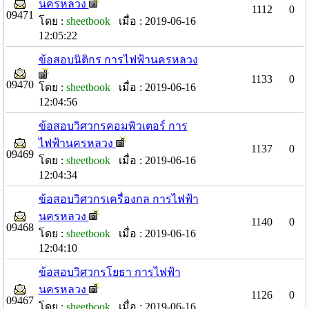
นครหลวง
1112
0
09471
โดย :
sheetbook
เมื่อ : 2019-06-16
12:05:22
ข้อสอบนิติกร การไฟฟ้านครหลวง
1133
0
09470
โดย :
sheetbook
เมื่อ : 2019-06-16
12:04:56
ข้อสอบวิศวกรคอมพิวเตอร์ การ
ไฟฟ้านครหลวง
1137
0
09469
โดย :
sheetbook
เมื่อ : 2019-06-16
12:04:34
ข้อสอบวิศวกรเครื่องกล การไฟฟ้า
นครหลวง
1140
0
09468
โดย :
sheetbook
เมื่อ : 2019-06-16
12:04:10
ข้อสอบวิศวกรโยธา การไฟฟ้า
นครหลวง
1126
0
09467
โดย :
sheetbook
เมื่อ : 2019-06-16