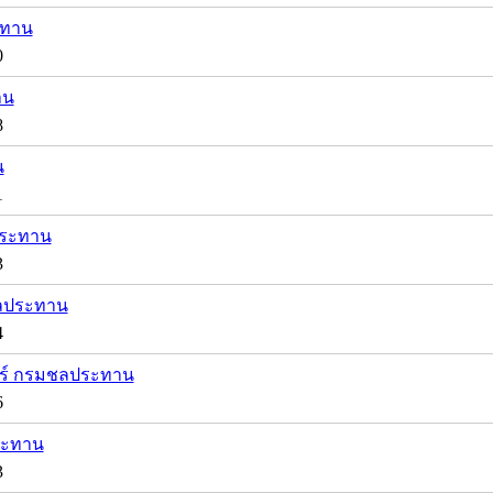
ะทาน
0
าน
8
น
1
ประทาน
3
ชลประทาน
4
อร์ กรมชลประทาน
6
ระทาน
3