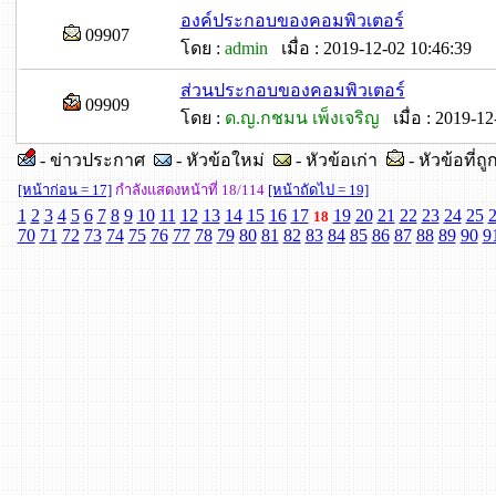
องค์ประกอบของคอมพิวเตอร์
09907
โดย :
admin
เมื่อ : 2019-12-02 10:46:39
ส่วนประกอบของคอมพิวเตอร์
09909
โดย :
ด.ญ.กชมน เพ็งเจริญ
เมื่อ : 2019-12
- ข่าวประกาศ
- หัวข้อใหม่
- หัวข้อเก่า
- หัวข้อที่
[หน้าก่อน = 17]
กำลังแสดงหน้าที่ 18/114
[หน้าถัดไป = 19]
1
2
3
4
5
6
7
8
9
10
11
12
13
14
15
16
17
19
20
21
22
23
24
25
18
70
71
72
73
74
75
76
77
78
79
80
81
82
83
84
85
86
87
88
89
90
9