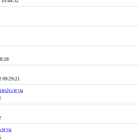
 10:44:32
28:28
2 09:29:21
มชลประทาน
2
2
ะทาน
5