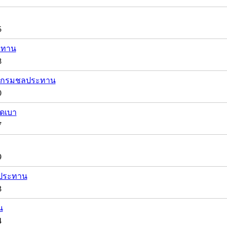
5
ะทาน
8
น กรมชลประทาน
0
ดเบา
7
9
ลประทาน
3
น
4