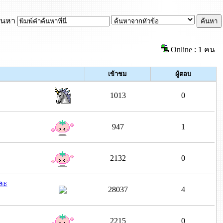
้นหา
Online : 1 คน
เข้าชม
ผู้ตอบ
1013
0
947
1
2132
0
ละ
28037
4
2215
0