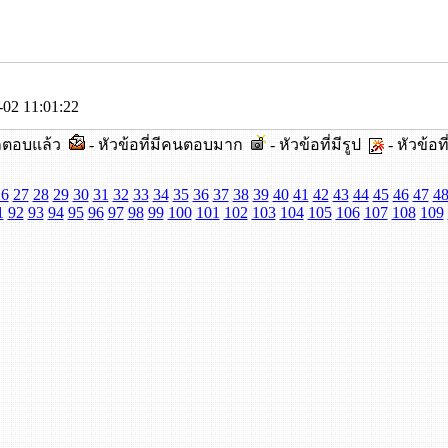
-02 11:01:22
ถูกตอบแล้ว
- หัวข้อที่มีคนตอบมาก
- หัวข้อที่มีรูป
- หัวข้อที
26
27
28
29
30
31
32
33
34
35
36
37
38
39
40
41
42
43
44
45
46
47
4
1
92
93
94
95
96
97
98
99
100
101
102
103
104
105
106
107
108
109