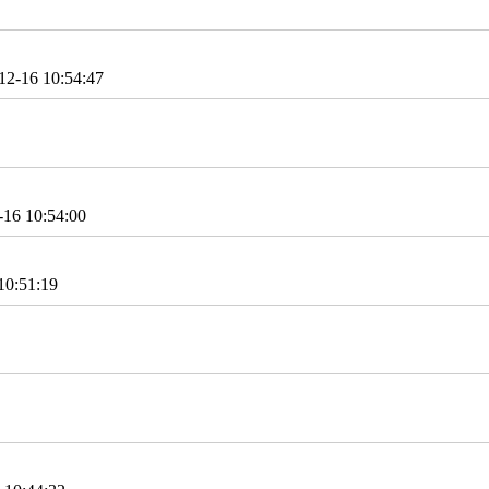
12-16 10:54:47
-16 10:54:00
10:51:19