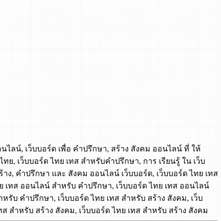
์, เว็บบอร์ด เพื่อ คำปรึกษา, สร้าง สังคม ออนไลน์ ที่ ให้
ทย, เว็บบอร์ด ไทย เทส สำหรับคำปรึกษา, การ เรียนรู้ ใน เว็บ
ร้าง, คำปรึกษา และ สังคม ออนไลน์ เว็บบอร์ด, เว็บบอร์ด ไทย เทส
ทย เทส ออนไลน์ สำหรับ คำปรึกษา, เว็บบอร์ด ไทย เทส ออนไลน์
หรับ คำปรึกษา, เว็บบอร์ด ไทย เทส สำหรับ สร้าง สังคม, เว็บ
ทส สำหรับ สร้าง สังคม, เว็บบอร์ด ไทย เทส สำหรับ สร้าง สังคม