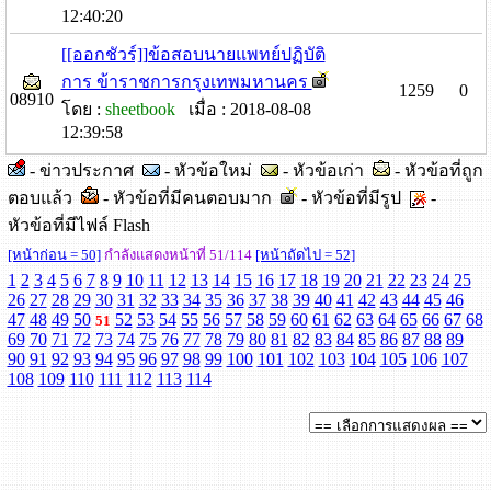
12:40:20
[[ออกชัวร์]]ข้อสอบนายแพทย์ปฏิบัติ
การ ข้าราชการกรุงเทพมหานคร
1259
0
08910
โดย :
sheetbook
เมื่อ : 2018-08-08
12:39:58
- ข่าวประกาศ
- หัวข้อใหม่
- หัวข้อเก่า
- หัวข้อที่ถูก
ตอบแล้ว
- หัวข้อที่มีคนตอบมาก
- หัวข้อที่มีรูป
-
หัวข้อที่มีไฟล์ Flash
[หน้าก่อน = 50]
กำลังแสดงหน้าที่ 51/114
[หน้าถัดไป = 52]
1
2
3
4
5
6
7
8
9
10
11
12
13
14
15
16
17
18
19
20
21
22
23
24
25
26
27
28
29
30
31
32
33
34
35
36
37
38
39
40
41
42
43
44
45
46
47
48
49
50
52
53
54
55
56
57
58
59
60
61
62
63
64
65
66
67
68
51
69
70
71
72
73
74
75
76
77
78
79
80
81
82
83
84
85
86
87
88
89
90
91
92
93
94
95
96
97
98
99
100
101
102
103
104
105
106
107
108
109
110
111
112
113
114