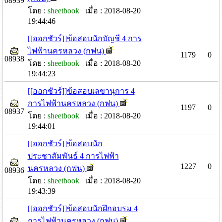
08939
โดย :
sheetbook
เมื่อ : 2018-08-20
19:44:46
[[ออกชัวร์]]ข้อสอบนักบัญชี 4 การ
ไฟฟ้านครหลวง (กฟน)
1179
0
08938
โดย :
sheetbook
เมื่อ : 2018-08-20
19:44:23
[[ออกชัวร์]]ข้อสอบเลขานุการ 4
การไฟฟ้านครหลวง (กฟน)
1197
0
08937
โดย :
sheetbook
เมื่อ : 2018-08-20
19:44:01
[[ออกชัวร์]]ข้อสอบนัก
ประชาสัมพันธ์ 4 การไฟฟ้า
1227
0
นครหลวง (กฟน)
08936
โดย :
sheetbook
เมื่อ : 2018-08-20
19:43:39
[[ออกชัวร์]]ข้อสอบนักฝึกอบรม 4
การไฟฟ้านครหลวง (กฟน)