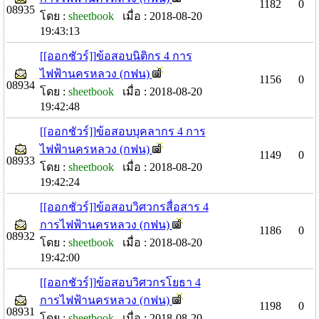
1182
0
08935
โดย :
sheetbook
เมื่อ : 2018-08-20
19:43:13
[[ออกชัวร์]]ข้อสอบนิติกร 4 การ
ไฟฟ้านครหลวง (กฟน)
1156
0
08934
โดย :
sheetbook
เมื่อ : 2018-08-20
19:42:48
[[ออกชัวร์]]ข้อสอบบุคลากร 4 การ
ไฟฟ้านครหลวง (กฟน)
1149
0
08933
โดย :
sheetbook
เมื่อ : 2018-08-20
19:42:24
[[ออกชัวร์]]ข้อสอบวิศวกรสื่อสาร 4
การไฟฟ้านครหลวง (กฟน)
1186
0
08932
โดย :
sheetbook
เมื่อ : 2018-08-20
19:42:00
[[ออกชัวร์]]ข้อสอบวิศวกรโยธา 4
การไฟฟ้านครหลวง (กฟน)
1198
0
08931
โดย :
sheetbook
เมื่อ : 2018-08-20