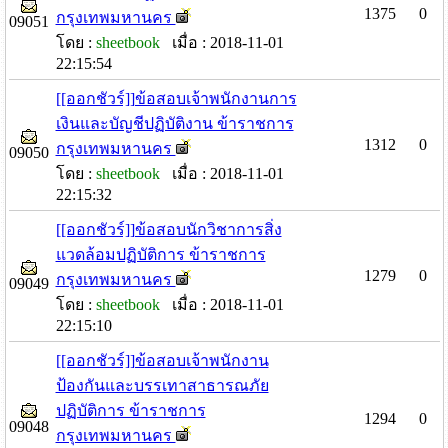
1375
0
กรุงเทพมหานคร
09051
โดย :
sheetbook
เมื่อ : 2018-11-01
22:15:54
[[ออกชัวร์]]ข้อสอบเจ้าพนักงานการ
เงินและบัญชีปฏิบัติงาน ข้าราชการ
1312
0
กรุงเทพมหานคร
09050
โดย :
sheetbook
เมื่อ : 2018-11-01
22:15:32
[[ออกชัวร์]]ข้อสอบนักวิชาการสิ่ง
แวดล้อมปฏิบัติการ ข้าราชการ
1279
0
กรุงเทพมหานคร
09049
โดย :
sheetbook
เมื่อ : 2018-11-01
22:15:10
[[ออกชัวร์]]ข้อสอบเจ้าพนักงาน
ป้องกันและบรรเทาสาธารณภัย
ปฏิบัติการ ข้าราชการ
1294
0
09048
กรุงเทพมหานคร