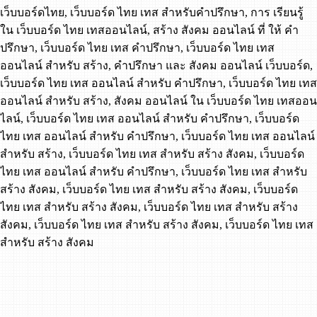
เว็บบอร์ดไทย, เว็บบอร์ด ไทย เทส สำหรับคำปรึกษา, การ เรียนรู้
ใน เว็บบอร์ด ไทย เทสออนไลน์, สร้าง สังคม ออนไลน์ ที่ ให้ คำ
ปรึกษา, เว็บบอร์ด ไทย เทส คำปรึกษา, เว็บบอร์ด ไทย เทส
ออนไลน์ สำหรับ สร้าง, คำปรึกษา และ สังคม ออนไลน์ เว็บบอร์ด,
เว็บบอร์ด ไทย เทส ออนไลน์ สำหรับ คำปรึกษา, เว็บบอร์ด ไทย เทส
ออนไลน์ สำหรับ สร้าง, สังคม ออนไลน์ ใน เว็บบอร์ด ไทย เทสออน
ไลน์, เว็บบอร์ด ไทย เทส ออนไลน์ สำหรับ คำปรึกษา, เว็บบอร์ด
ไทย เทส ออนไลน์ สำหรับ คำปรึกษา, เว็บบอร์ด ไทย เทส ออนไลน์
สำหรับ สร้าง, เว็บบอร์ด ไทย เทส สำหรับ สร้าง สังคม, เว็บบอร์ด
ไทย เทส ออนไลน์ สำหรับ คำปรึกษา, เว็บบอร์ด ไทย เทส สำหรับ
สร้าง สังคม, เว็บบอร์ด ไทย เทส สำหรับ สร้าง สังคม, เว็บบอร์ด
ไทย เทส สำหรับ สร้าง สังคม, เว็บบอร์ด ไทย เทส สำหรับ สร้าง
สังคม, เว็บบอร์ด ไทย เทส สำหรับ สร้าง สังคม, เว็บบอร์ด ไทย เทส
สำหรับ สร้าง สังคม