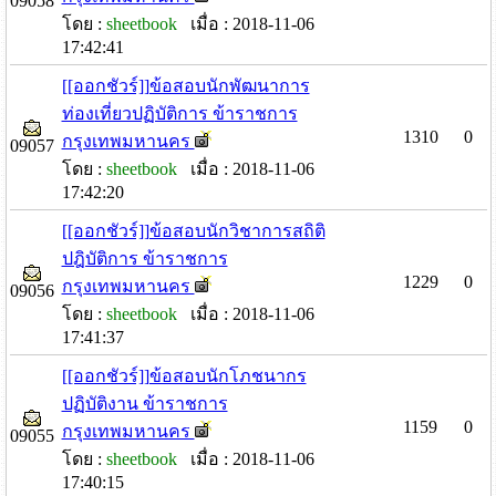
09058
โดย :
sheetbook
เมื่อ : 2018-11-06
17:42:41
[[ออกชัวร์]]ข้อสอบนักพัฒนาการ
ท่องเที่ยวปฏิบัติการ ข้าราชการ
1310
0
กรุงเทพมหานคร
09057
โดย :
sheetbook
เมื่อ : 2018-11-06
17:42:20
[[ออกชัวร์]]ข้อสอบนักวิชาการสถิติ
ปฎิบัติการ ข้าราชการ
1229
0
กรุงเทพมหานคร
09056
โดย :
sheetbook
เมื่อ : 2018-11-06
17:41:37
[[ออกชัวร์]]ข้อสอบนักโภชนากร
ปฏิบัติงาน ข้าราชการ
1159
0
กรุงเทพมหานคร
09055
โดย :
sheetbook
เมื่อ : 2018-11-06
17:40:15