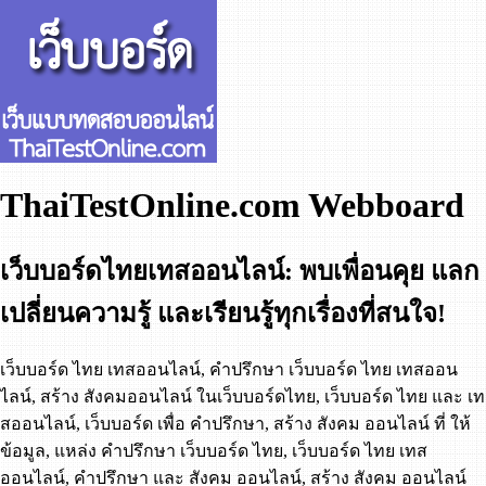
ThaiTestOnline.com Webboard
เว็บบอร์ดไทยเทสออนไลน์: พบเพื่อนคุย แลก
เปลี่ยนความรู้ และเรียนรู้ทุกเรื่องที่สนใจ!
เว็บบอร์ด ไทย เทสออนไลน์, คำปรึกษา เว็บบอร์ด ไทย เทสออน
ไลน์, สร้าง สังคมออนไลน์ ในเว็บบอร์ดไทย, เว็บบอร์ด ไทย และ เท
สออนไลน์, เว็บบอร์ด เพื่อ คำปรึกษา, สร้าง สังคม ออนไลน์ ที่ ให้
ข้อมูล, แหล่ง คำปรึกษา เว็บบอร์ด ไทย, เว็บบอร์ด ไทย เทส
ออนไลน์, คำปรึกษา และ สังคม ออนไลน์, สร้าง สังคม ออนไลน์