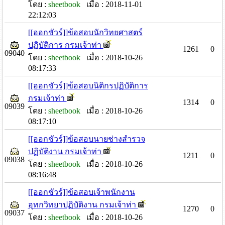
โดย :
sheetbook
เมื่อ : 2018-11-01
22:12:03
[[ออกชัวร์]]ข้อสอบนักวิทยศาสตร์
ปฏิบัติการ กรมเจ้าท่า
1261
0
09040
โดย :
sheetbook
เมื่อ : 2018-10-26
08:17:33
[[ออกชัวร์]]ข้อสอบนิติกรปฏิบัติการ
กรมเจ้าท่า
1314
0
09039
โดย :
sheetbook
เมื่อ : 2018-10-26
08:17:10
[[ออกชัวร์]]ข้อสอบนายช่างสำรวจ
ปฏิบัติงาน กรมเจ้าท่า
1211
0
09038
โดย :
sheetbook
เมื่อ : 2018-10-26
08:16:48
[[ออกชัวร์]]ข้อสอบเจ้าพนักงาน
อุทกวิทยาปฏิบัติงาน กรมเจ้าท่า
1270
0
09037
โดย :
sheetbook
เมื่อ : 2018-10-26