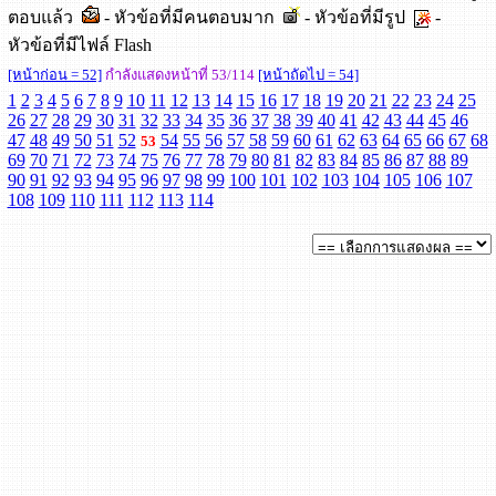
ตอบแล้ว
- หัวข้อที่มีคนตอบมาก
- หัวข้อที่มีรูป
-
หัวข้อที่มีไฟล์ Flash
[หน้าก่อน = 52]
กำลังแสดงหน้าที่ 53/114
[หน้าถัดไป = 54]
1
2
3
4
5
6
7
8
9
10
11
12
13
14
15
16
17
18
19
20
21
22
23
24
25
26
27
28
29
30
31
32
33
34
35
36
37
38
39
40
41
42
43
44
45
46
47
48
49
50
51
52
54
55
56
57
58
59
60
61
62
63
64
65
66
67
68
53
69
70
71
72
73
74
75
76
77
78
79
80
81
82
83
84
85
86
87
88
89
90
91
92
93
94
95
96
97
98
99
100
101
102
103
104
105
106
107
108
109
110
111
112
113
114