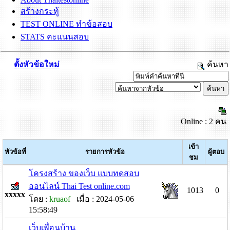
สร้างกระทู้
TEST ONLINE ทำข้อสอบ
STATS คะแนนสอบ
ตั้งหัวข้อใหม่
ค้นหา
Online : 2 คน
เข้า
หัวข้อที่
รายการหัวข้อ
ผู้ตอบ
ชม
โครงสร้าง ของเว็บ แบบทดสอบ
ออนไลน์ Thai Test online.com
1013
0
xxxxx
โดย :
kruaof
เมื่อ : 2024-05-06
15:58:49
เว็บเพื่อนบ้าน