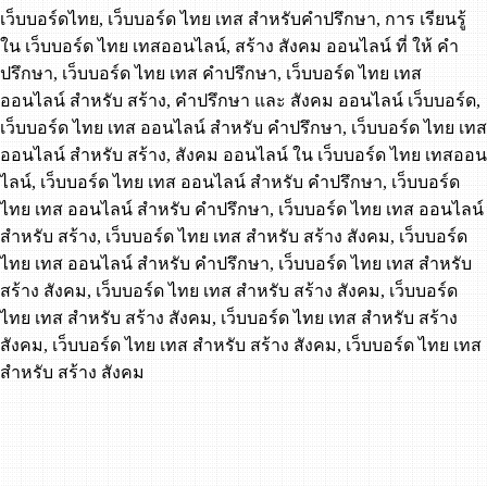
เว็บบอร์ดไทย, เว็บบอร์ด ไทย เทส สำหรับคำปรึกษา, การ เรียนรู้
ใน เว็บบอร์ด ไทย เทสออนไลน์, สร้าง สังคม ออนไลน์ ที่ ให้ คำ
ปรึกษา, เว็บบอร์ด ไทย เทส คำปรึกษา, เว็บบอร์ด ไทย เทส
ออนไลน์ สำหรับ สร้าง, คำปรึกษา และ สังคม ออนไลน์ เว็บบอร์ด,
เว็บบอร์ด ไทย เทส ออนไลน์ สำหรับ คำปรึกษา, เว็บบอร์ด ไทย เทส
ออนไลน์ สำหรับ สร้าง, สังคม ออนไลน์ ใน เว็บบอร์ด ไทย เทสออน
ไลน์, เว็บบอร์ด ไทย เทส ออนไลน์ สำหรับ คำปรึกษา, เว็บบอร์ด
ไทย เทส ออนไลน์ สำหรับ คำปรึกษา, เว็บบอร์ด ไทย เทส ออนไลน์
สำหรับ สร้าง, เว็บบอร์ด ไทย เทส สำหรับ สร้าง สังคม, เว็บบอร์ด
ไทย เทส ออนไลน์ สำหรับ คำปรึกษา, เว็บบอร์ด ไทย เทส สำหรับ
สร้าง สังคม, เว็บบอร์ด ไทย เทส สำหรับ สร้าง สังคม, เว็บบอร์ด
ไทย เทส สำหรับ สร้าง สังคม, เว็บบอร์ด ไทย เทส สำหรับ สร้าง
สังคม, เว็บบอร์ด ไทย เทส สำหรับ สร้าง สังคม, เว็บบอร์ด ไทย เทส
สำหรับ สร้าง สังคม