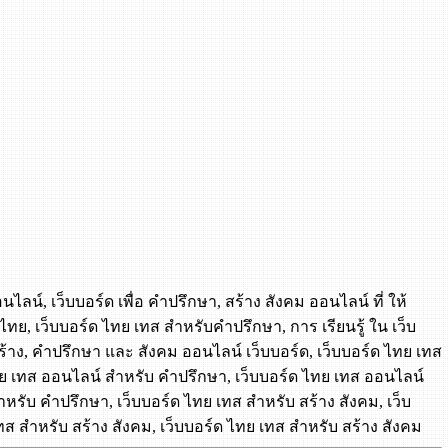
์, เว็บบอร์ด เพื่อ คำปรึกษา, สร้าง สังคม ออนไลน์ ที่ ให้
ทย, เว็บบอร์ด ไทย เทส สำหรับคำปรึกษา, การ เรียนรู้ ใน เว็บ
ร้าง, คำปรึกษา และ สังคม ออนไลน์ เว็บบอร์ด, เว็บบอร์ด ไทย เทส
ทย เทส ออนไลน์ สำหรับ คำปรึกษา, เว็บบอร์ด ไทย เทส ออนไลน์
หรับ คำปรึกษา, เว็บบอร์ด ไทย เทส สำหรับ สร้าง สังคม, เว็บ
ทส สำหรับ สร้าง สังคม, เว็บบอร์ด ไทย เทส สำหรับ สร้าง สังคม