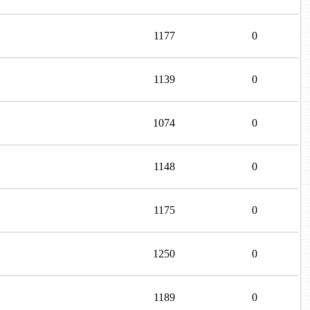
1177
0
1139
0
1074
0
1148
0
1175
0
1250
0
1189
0