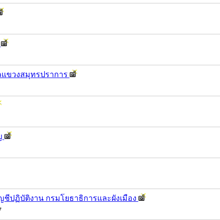
า
าลแขวงสมุทรปราการ
ิญ
ัญชีปฏิบัติงาน กรมโยธาธิการและผังเมือง
7