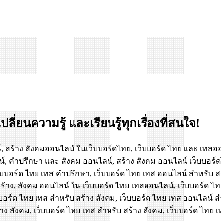
่ยนความรู้ และเรียนรู้ทุกเรื่องที่สนใจ!
สร้าง สังคมออนไลน์ ในเว็บบอร์ดไทย, เว็บบอร์ด ไทย และ เทสออนไลน
น์, คำปรึกษา และ สังคม ออนไลน์, สร้าง สังคม ออนไลน์ เว็บบอร์ดไ
ว็บบอร์ด ไทย เทส คำปรึกษา, เว็บบอร์ด ไทย เทส ออนไลน์ สำหรับ ส
ร้าง, สังคม ออนไลน์ ใน เว็บบอร์ด ไทย เทสออนไลน์, เว็บบอร์ด ไ
บอร์ด ไทย เทส สำหรับ สร้าง สังคม, เว็บบอร์ด ไทย เทส ออนไลน์ สำ
าง สังคม, เว็บบอร์ด ไทย เทส สำหรับ สร้าง สังคม, เว็บบอร์ด ไทย เ