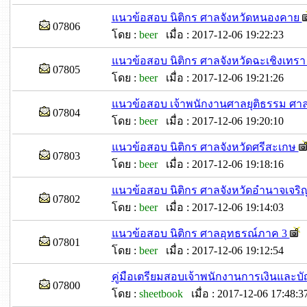
แนวข้อสอบ นิติกร ศาลจังหวัดหนองคาย
07806
โดย :
beer
เมื่อ : 2017-12-06 19:22:23
แนวข้อสอบ นิติกร ศาลจังหวัดฉะเชิงเทร
07805
โดย :
beer
เมื่อ : 2017-12-06 19:21:26
แนวข้อสอบ เจ้าพนักงานศาลยุติธรรม ศ
07804
โดย :
beer
เมื่อ : 2017-12-06 19:20:10
แนวข้อสอบ นิติกร ศาลจังหวัดศรีสะเกษ
07803
โดย :
beer
เมื่อ : 2017-12-06 19:18:16
แนวข้อสอบ นิติกร ศาลจังหวัดอำนาจเจร
07802
โดย :
beer
เมื่อ : 2017-12-06 19:14:03
แนวข้อสอบ นิติกร ศาลอุทธรณ์ภาค 3
07801
โดย :
beer
เมื่อ : 2017-12-06 19:12:54
คู่มือเตรียมสอบเจ้าพนักงานการเงินและบ
07800
โดย :
sheetbook
เมื่อ : 2017-12-06 17:48:3