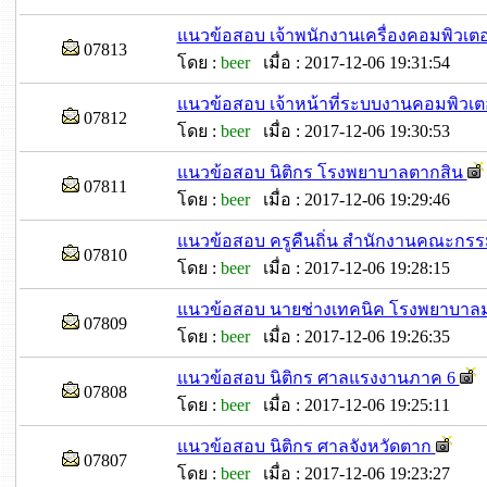
แนวข้อสอบ เจ้าพนักงานเครื่องคอมพิวเ
07813
โดย :
beer
เมื่อ : 2017-12-06 19:31:54
แนวข้อสอบ เจ้าหน้าที่ระบบงานคอมพิวเ
07812
โดย :
beer
เมื่อ : 2017-12-06 19:30:53
แนวข้อสอบ นิติกร โรงพยาบาลตากสิน
07811
โดย :
beer
เมื่อ : 2017-12-06 19:29:46
แนวข้อสอบ ครูคืนถิ่น สำนักงานคณะกร
07810
โดย :
beer
เมื่อ : 2017-12-06 19:28:15
แนวข้อสอบ นายช่างเทคนิค โรงพยาบา
07809
โดย :
beer
เมื่อ : 2017-12-06 19:26:35
แนวข้อสอบ นิติกร ศาลแรงงานภาค 6
07808
โดย :
beer
เมื่อ : 2017-12-06 19:25:11
แนวข้อสอบ นิติกร ศาลจังหวัดตาก
07807
โดย :
beer
เมื่อ : 2017-12-06 19:23:27