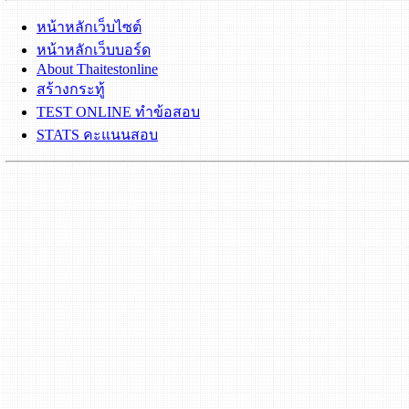
หน้าหลักเว็บไซต์
หน้าหลักเว็บบอร์ด
About Thaitestonline
สร้างกระทู้
TEST ONLINE ทำข้อสอบ
STATS คะแนนสอบ