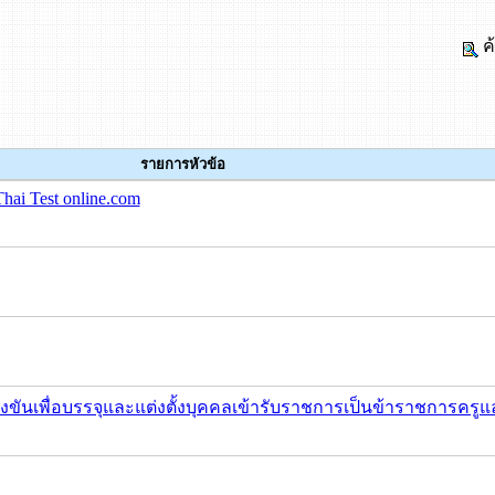
ค
รายการหัวข้อ
i Test online.com
งขันเพื่อบรรจุและแต่งตั้งบุคคลเข้ารับราชการเป็นข้าราชการครูแ