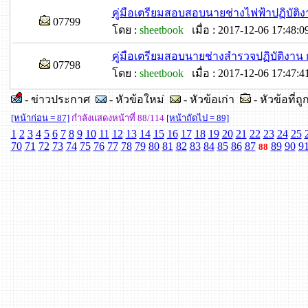
คู่มือเตรียมสอบสอบนายช่างไฟฟ้าปฏิบัต
07799
โดย :
sheetbook
เมื่อ : 2017-12-06 17:48:0
คู่มือเตรียมสอบนายช่างสำรวจปฏิบัติงา
07798
โดย :
sheetbook
เมื่อ : 2017-12-06 17:47:4
- ข่าวประกาศ
- หัวข้อใหม่
- หัวข้อเก่า
- หัวข้อที่
[หน้าก่อน = 87]
กำลังแสดงหน้าที่ 88/114
[หน้าถัดไป = 89]
1
2
3
4
5
6
7
8
9
10
11
12
13
14
15
16
17
18
19
20
21
22
23
24
25
70
71
72
73
74
75
76
77
78
79
80
81
82
83
84
85
86
87
89
90
9
88