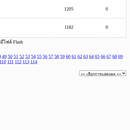
1205
0
1182
0
่มีไฟล์ Flash
8
49
50
51
52
53
54
55
56
57
58
59
60
61
62
63
64
65
66
67
68
69
110
111
112
113
114