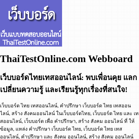
ThaiTestOnline.com Webboard
เว็บบอร์ดไทยเทสออนไลน์: พบเพื่อนคุย แลก
เปลี่ยนความรู้ และเรียนรู้ทุกเรื่องที่สนใจ!
เว็บบอร์ด ไทย เทสออนไลน์, คำปรึกษา เว็บบอร์ด ไทย เทสออน
ไลน์, สร้าง สังคมออนไลน์ ในเว็บบอร์ดไทย, เว็บบอร์ด ไทย และ เท
สออนไลน์, เว็บบอร์ด เพื่อ คำปรึกษา, สร้าง สังคม ออนไลน์ ที่ ให้
ข้อมูล, แหล่ง คำปรึกษา เว็บบอร์ด ไทย, เว็บบอร์ด ไทย เทส
ออนไลน์, คำปรึกษา และ สังคม ออนไลน์, สร้าง สังคม ออนไลน์