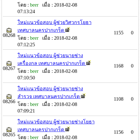
โดย :
beer
เมื่อ : 2018-02-08
07:13:24
ใหม่แนวข้อสอบ ผู้ช่วยวิศวกรโยธา
เทศบาลนครปากเกร็ด
1155
0
08268
โดย :
beer
เมื่อ : 2018-02-08
07:12:25
ใหม่แนวข้อสอบ ผู้ช่วยนายช่าง
เครื่องกล เทศบาลนครปากเกร็ด
1168
0
08267
โดย :
beer
เมื่อ : 2018-02-08
07:10:50
ใหม่แนวข้อสอบ ผู้ช่วยนายช่าง
สำรวจ เทศบาลนครปากเกร็ด
1108
0
08266
โดย :
beer
เมื่อ : 2018-02-08
07:09:21
ใหม่แนวข้อสอบ ผู้ช่วยนายช่างโยธา
เทศบาลนครปากเกร็ด
1156
0
08265
โดย :
beer
เมื่อ : 2018-02-08