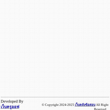
Developed By
© Copyright 2024-2025
เว็บคลังข้อสอบ
All Right
เว็บครูออฟ
Reserved.