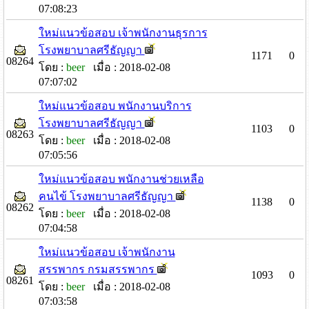
07:08:23
ใหม่แนวข้อสอบ เจ้าพนักงานธุรการ
โรงพยาบาลศรีธัญญา
1171
0
08264
โดย :
beer
เมื่อ : 2018-02-08
07:07:02
ใหม่แนวข้อสอบ พนักงานบริการ
โรงพยาบาลศรีธัญญา
1103
0
08263
โดย :
beer
เมื่อ : 2018-02-08
07:05:56
ใหม่แนวข้อสอบ พนักงานช่วยเหลือ
คนไข้ โรงพยาบาลศรีธัญญา
1138
0
08262
โดย :
beer
เมื่อ : 2018-02-08
07:04:58
ใหม่แนวข้อสอบ เจ้าพนักงาน
สรรพากร กรมสรรพากร
1093
0
08261
โดย :
beer
เมื่อ : 2018-02-08
07:03:58