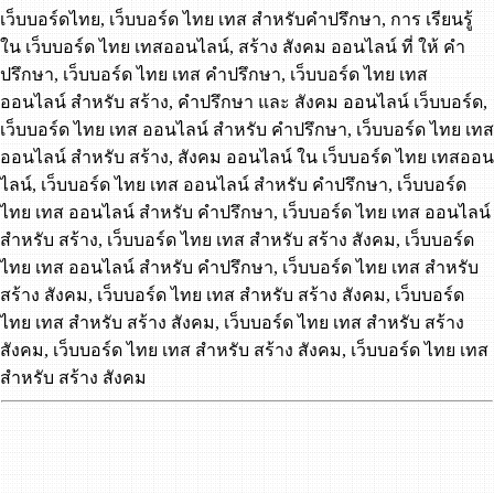
เว็บบอร์ดไทย, เว็บบอร์ด ไทย เทส สำหรับคำปรึกษา, การ เรียนรู้
ใน เว็บบอร์ด ไทย เทสออนไลน์, สร้าง สังคม ออนไลน์ ที่ ให้ คำ
ปรึกษา, เว็บบอร์ด ไทย เทส คำปรึกษา, เว็บบอร์ด ไทย เทส
ออนไลน์ สำหรับ สร้าง, คำปรึกษา และ สังคม ออนไลน์ เว็บบอร์ด,
เว็บบอร์ด ไทย เทส ออนไลน์ สำหรับ คำปรึกษา, เว็บบอร์ด ไทย เทส
ออนไลน์ สำหรับ สร้าง, สังคม ออนไลน์ ใน เว็บบอร์ด ไทย เทสออน
ไลน์, เว็บบอร์ด ไทย เทส ออนไลน์ สำหรับ คำปรึกษา, เว็บบอร์ด
ไทย เทส ออนไลน์ สำหรับ คำปรึกษา, เว็บบอร์ด ไทย เทส ออนไลน์
สำหรับ สร้าง, เว็บบอร์ด ไทย เทส สำหรับ สร้าง สังคม, เว็บบอร์ด
ไทย เทส ออนไลน์ สำหรับ คำปรึกษา, เว็บบอร์ด ไทย เทส สำหรับ
สร้าง สังคม, เว็บบอร์ด ไทย เทส สำหรับ สร้าง สังคม, เว็บบอร์ด
ไทย เทส สำหรับ สร้าง สังคม, เว็บบอร์ด ไทย เทส สำหรับ สร้าง
สังคม, เว็บบอร์ด ไทย เทส สำหรับ สร้าง สังคม, เว็บบอร์ด ไทย เทส
สำหรับ สร้าง สังคม