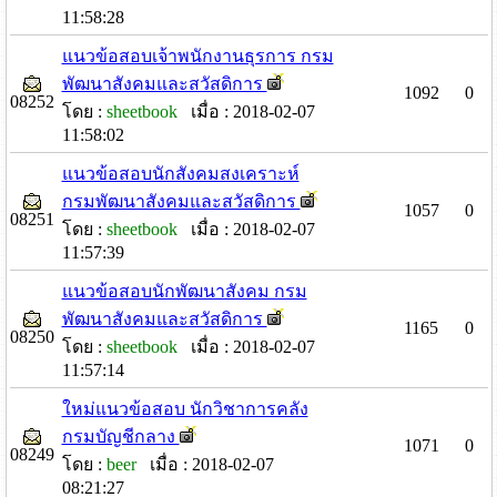
11:58:28
แนวข้อสอบเจ้าพนักงานธุรการ กรม
พัฒนาสังคมและสวัสดิการ
1092
0
08252
โดย :
sheetbook
เมื่อ : 2018-02-07
11:58:02
แนวข้อสอบนักสังคมสงเคราะห์
กรมพัฒนาสังคมและสวัสดิการ
1057
0
08251
โดย :
sheetbook
เมื่อ : 2018-02-07
11:57:39
แนวข้อสอบนักพัฒนาสังคม กรม
พัฒนาสังคมและสวัสดิการ
1165
0
08250
โดย :
sheetbook
เมื่อ : 2018-02-07
11:57:14
ใหม่แนวข้อสอบ นักวิชาการคลัง
กรมบัญชีกลาง
1071
0
08249
โดย :
beer
เมื่อ : 2018-02-07
08:21:27