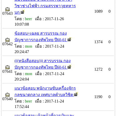
วิชาช่างไฟฟ้า กรมสรรพาวุธทหาร
1089
0
บก
07643
โดย :
beer
เมื่อ : 2017-11-26
10:07:08
ข้อสอบ+เฉลย สารบรรณ กอง
บัญชาการกองทัพไทย ปี60-61
1374
0
07642
โดย :
mon
เมื่อ : 2017-11-24
20:24:47
(((หนังสือสอบ))) สารบรรณ กอง
บัญชาการกองทัพไทย ปี60-61
1272
0
07641
โดย :
mon
เมื่อ : 2017-11-24
20:24:04
แนวข้อสอบ พนักงานขับเครื่องจักร
กลขนาดกลาง เทศบาลตำบลวิชิต
1190
0
07640
โดย :
beer
เมื่อ : 2017-11-24
17:52:44
แนวข้อสอบ เจ้าหน้าที่การเงินและ