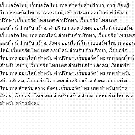
เว็บบอร์ดไทย, เว็บบอร์ด ไทย เทส สำหรับคำปรึกษา, การ เรียนรู้
ใน เว็บบอร์ด ไทย เทสออนไลน์, สร้าง สังคม ออนไลน์ ที่ ให้ คำ
ปรึกษา, เว็บบอร์ด ไทย เทส คำปรึกษา, เว็บบอร์ด ไทย เทส
ออนไลน์ สำหรับ สร้าง, คำปรึกษา และ สังคม ออนไลน์ เว็บบอร์ด,
เว็บบอร์ด ไทย เทส ออนไลน์ สำหรับ คำปรึกษา, เว็บบอร์ด ไทย เทส
ออนไลน์ สำหรับ สร้าง, สังคม ออนไลน์ ใน เว็บบอร์ด ไทย เทสออน
ไลน์, เว็บบอร์ด ไทย เทส ออนไลน์ สำหรับ คำปรึกษา, เว็บบอร์ด
ไทย เทส ออนไลน์ สำหรับ คำปรึกษา, เว็บบอร์ด ไทย เทส ออนไลน์
สำหรับ สร้าง, เว็บบอร์ด ไทย เทส สำหรับ สร้าง สังคม, เว็บบอร์ด
ไทย เทส ออนไลน์ สำหรับ คำปรึกษา, เว็บบอร์ด ไทย เทส สำหรับ
สร้าง สังคม, เว็บบอร์ด ไทย เทส สำหรับ สร้าง สังคม, เว็บบอร์ด
ไทย เทส สำหรับ สร้าง สังคม, เว็บบอร์ด ไทย เทส สำหรับ สร้าง
สังคม, เว็บบอร์ด ไทย เทส สำหรับ สร้าง สังคม, เว็บบอร์ด ไทย เทส
สำหรับ สร้าง สังคม