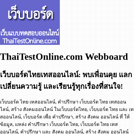
ThaiTestOnline.com Webboard
เว็บบอร์ดไทยเทสออนไลน์: พบเพื่อนคุย แลก
เปลี่ยนความรู้ และเรียนรู้ทุกเรื่องที่สนใจ!
เว็บบอร์ด ไทย เทสออนไลน์, คำปรึกษา เว็บบอร์ด ไทย เทสออน
ไลน์, สร้าง สังคมออนไลน์ ในเว็บบอร์ดไทย, เว็บบอร์ด ไทย และ เท
สออนไลน์, เว็บบอร์ด เพื่อ คำปรึกษา, สร้าง สังคม ออนไลน์ ที่ ให้
ข้อมูล, แหล่ง คำปรึกษา เว็บบอร์ด ไทย, เว็บบอร์ด ไทย เทส
ออนไลน์, คำปรึกษา และ สังคม ออนไลน์, สร้าง สังคม ออนไลน์