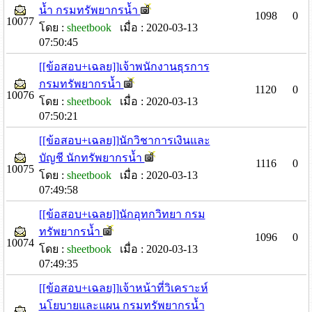
น้ำ กรมทรัพยากรน้ำ
1098
0
10077
โดย :
sheetbook
เมื่อ : 2020-03-13
07:50:45
[[ข้อสอบ+เฉลย]]เจ้าพนักงานธุรการ
กรมทรัพยากรน้ำ
1120
0
10076
โดย :
sheetbook
เมื่อ : 2020-03-13
07:50:21
[[ข้อสอบ+เฉลย]]นักวิชาการเงินและ
บัญชี นักทรัพยากรน้ำ
1116
0
10075
โดย :
sheetbook
เมื่อ : 2020-03-13
07:49:58
[[ข้อสอบ+เฉลย]]นักอุทกวิทยา กรม
ทรัพยากรน้ำ
1096
0
10074
โดย :
sheetbook
เมื่อ : 2020-03-13
07:49:35
[[ข้อสอบ+เฉลย]]เจ้าหน้าที่วิเคราะห์
นโยบายและแผน กรมทรัพยากรน้ำ