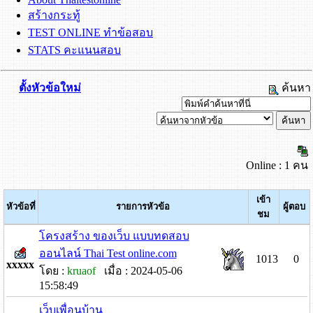
สร้างกระทู้
TEST ONLINE ทำข้อสอบ
STATS คะแนนสอบ
ตั้งหัวข้อใหม่
ค้นหา
Online : 1 คน
เข้า
หัวข้อที่
รายการหัวข้อ
ผู้ตอบ
ชม
โครงสร้าง ของเว็บ แบบทดสอบ
ออนไลน์ Thai Test online.com
1013
0
xxxxx
โดย :
kruaof
เมื่อ : 2024-05-06
15:58:49
เว็บเพื่อนบ้าน