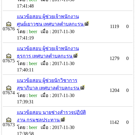
17:41:48
แนวข้อสอบ ผู้ช่วยเจ้าพนักงาน
ศูนย์เยาวชน เทศบาลตำบลกะรน
1119
0
07676
โดย :
beer
เมื่อ : 2017-11-30
17:41:19
แนวข้อสอบ ผู้ช่วยเจ้าพนักงาน
ธุรการ เทศบาลตำบลกะรน
1279
0
07675
โดย :
beer
เมื่อ : 2017-11-30
17:40:11
แนวข้อสอบ ผู้ช่วยนักวิชาการ
สุขาภิบาล เทศบาลตำบลกะรน
1204
0
07674
โดย :
beer
เมื่อ : 2017-11-30
17:39:31
แนวข้อสอบ นายช่างสำรวจปฏิบัติ
งาน กรมชลประทาน
1142
0
07673
โดย :
beer
เมื่อ : 2017-11-30
17:38:58