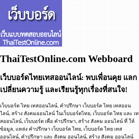
ThaiTestOnline.com Webboard
เว็บบอร์ดไทยเทสออนไลน์: พบเพื่อนคุย แลก
เปลี่ยนความรู้ และเรียนรู้ทุกเรื่องที่สนใจ!
เว็บบอร์ด ไทย เทสออนไลน์, คำปรึกษา เว็บบอร์ด ไทย เทสออน
ไลน์, สร้าง สังคมออนไลน์ ในเว็บบอร์ดไทย, เว็บบอร์ด ไทย และ เท
สออนไลน์, เว็บบอร์ด เพื่อ คำปรึกษา, สร้าง สังคม ออนไลน์ ที่ ให้
ข้อมูล, แหล่ง คำปรึกษา เว็บบอร์ด ไทย, เว็บบอร์ด ไทย เทส
ออนไลน์, คำปรึกษา และ สังคม ออนไลน์, สร้าง สังคม ออนไลน์