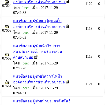
องค์การบริหารส่วนตำบลบางบ่อ
1122
0
07664
โดย :
beer
เมื่อ : 2017-11-29
07:46:38
แนวข้อสอบ ผู้ช่วยครูผู้ดูแลเด็ก
องค์การบริหารส่วนตำบลบางบ่อ
1113
0
07663
โดย :
beer
เมื่อ : 2017-11-29
07:46:03
แนวข้อสอบ ผู้ช่วยนักวิชาการ
สุขาภิบาล องค์การบริหารส่วน
1113
0
ตำบลบางบ่อ
07662
โดย :
beer
เมื่อ : 2017-11-29
07:45:28
แนวข้อสอบ ผู้ช่วยวิศวกรไฟฟ้า
องค์การบริหารส่วนตำบลบางบ่อ
1121
0
07661
โดย :
beer
เมื่อ : 2017-11-29
07:44:51
แนวข้อสอบ ผู้ช่วยนักประชาสัมพันธ์