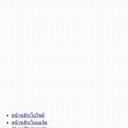
หน้าหลักเว็บไซต์
หน้าหลักเว็บบอร์ด