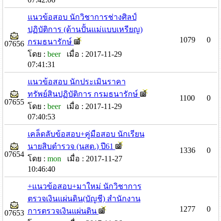
แนวข้อสอบ นักวิชาการช่างศิลป์
ปฏิบัติการ (ด้านปั้นแม่แบบเหรียญ)
1079
0
กรมธนารักษ์
07656
โดย :
beer
เมื่อ : 2017-11-29
07:41:31
แนวข้อสอบ นักประเมินราคา
ทรัพย์สินปฏิบัติการ กรมธนารักษ์
1100
0
07655
โดย :
beer
เมื่อ : 2017-11-29
07:40:53
เคล็ดลับข้อสอบ+คู่มือสอบ นักเรียน
นายสิบตำรวจ (นสต.) ปี61
1336
0
07654
โดย :
mon
เมื่อ : 2017-11-27
10:46:40
+แนวข้อสอบ+มาใหม่ นักวิชาการ
ตรวจเงินแผ่นดิน(บัญชี) สำนักงาน
1277
0
การตรวจเงินแผ่นดิน
07653