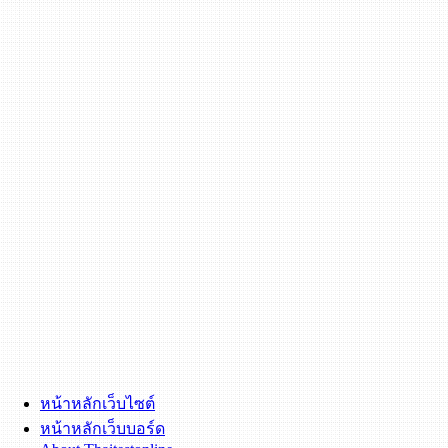
หน้าหลักเว็บไซต์
หน้าหลักเว็บบอร์ด