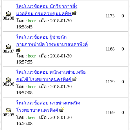
ใหม่แนวข้อสอบ นักวิชาการสิ่ง
แวดล้อม กรมควบคุมมลพิษ
1173
0
08208
โดย :
beer
เมื่อ : 2018-01-30
16:58:45
ใหม่แนวข้อสอบ ผู้ช่วยนัก
กายภาพบำบัด โรงพยาบาลนครพิงค์
1168
0
08207
โดย :
beer
เมื่อ : 2018-01-30
16:57:55
ใหม่แนวข้อสอบ พนักงานช่วยเหลือ
คนไข้ โรงพยาบาลนครพิงค์
1179
0
08206
โดย :
beer
เมื่อ : 2018-01-30
16:57:08
ใหม่แนวข้อสอบ นายช่างเทคนิค
โรงพยาบาลนครพิงค์
1169
0
08205
โดย :
beer
เมื่อ : 2018-01-30
16:56:08