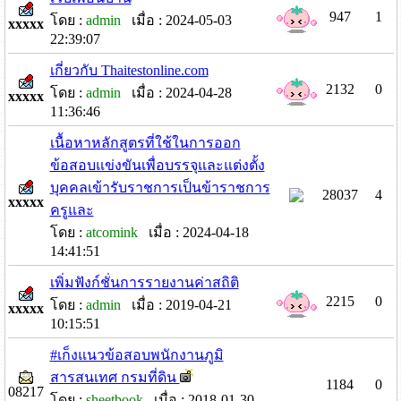
947
1
โดย :
admin
เมื่อ : 2024-05-03
xxxxx
22:39:07
เกี่ยวกับ Thaitestonline.com
2132
0
โดย :
admin
เมื่อ : 2024-04-28
xxxxx
11:36:46
เนื้อหาหลักสูตรที่ใช้ในการออก
ข้อสอบแข่งขันเพื่อบรรจุและแต่งตั้ง
บุคคลเข้ารับราชการเป็นข้าราชการ
28037
4
xxxxx
ครูและ
โดย :
atcomink
เมื่อ : 2024-04-18
14:41:51
เพิ่มฟังก์ชั่นการรายงานค่าสถิติ
2215
0
โดย :
admin
เมื่อ : 2019-04-21
xxxxx
10:15:51
#เก็งแนวข้อสอบพนักงานภูมิ
สารสนเทศ กรมที่ดิน
1184
0
08217
โดย :
sheetbook
เมื่อ : 2018-01-30