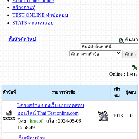
About Thaitestonline
สร้างกระทู้
TEST ONLINE ทำข้อสอบ
STATS คะแนนสอบ
ตั้งหัวข้อใหม่
ค้นหา
Online : 1 คน
เข้า
หัวข้อที่
รายการหัวข้อ
ผู้ตอบ
ชม
โครงสร้าง ของเว็บ แบบทดสอบ
ออนไลน์ Thai Test online.com
1013
0
xxxxx
โดย :
kruaof
เมื่อ : 2024-05-06
15:58:49
เว็บเพื่อนบ้าน