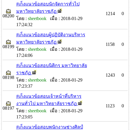
#เก็งแนวข้อสอบนักจัดการทั่วไป
มหาวิทยาลัยราชภัฏ
1214
0
08200
โดย :
sheetbook
เมื่อ : 2018-01-29
17:24:32
#เก็งแนวข้อสอบผู้ปฏิบัติงานบริหาร
มหาวิทยาลัยราชภัฏ
1158
0
08199
โดย :
sheetbook
เมื่อ : 2018-01-29
17:24:06
#เก็งแนวข้อสอบนิติกร มหาวิทยาลัย
ราชภัฏ
1243
0
08198
โดย :
sheetbook
เมื่อ : 2018-01-29
17:23:37
#เก็งแนวข้อสอบเจ้าหน้าที่บริหาร
งานทั่วไป มหาวิทยาลัยราชภัฏ
1123
0
08197
โดย :
sheetbook
เมื่อ : 2018-01-29
17:23:05
#เก็งแนวข้อสอบพนักงานช่างศิลป์