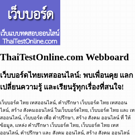
ThaiTestOnline.com Webboard
เว็บบอร์ดไทยเทสออนไลน์: พบเพื่อนคุย แลก
เปลี่ยนความรู้ และเรียนรู้ทุกเรื่องที่สนใจ!
เว็บบอร์ด ไทย เทสออนไลน์, คำปรึกษา เว็บบอร์ด ไทย เทสออน
ไลน์, สร้าง สังคมออนไลน์ ในเว็บบอร์ดไทย, เว็บบอร์ด ไทย และ เท
สออนไลน์, เว็บบอร์ด เพื่อ คำปรึกษา, สร้าง สังคม ออนไลน์ ที่ ให้
ข้อมูล, แหล่ง คำปรึกษา เว็บบอร์ด ไทย, เว็บบอร์ด ไทย เทส
ออนไลน์, คำปรึกษา และ สังคม ออนไลน์, สร้าง สังคม ออนไลน์