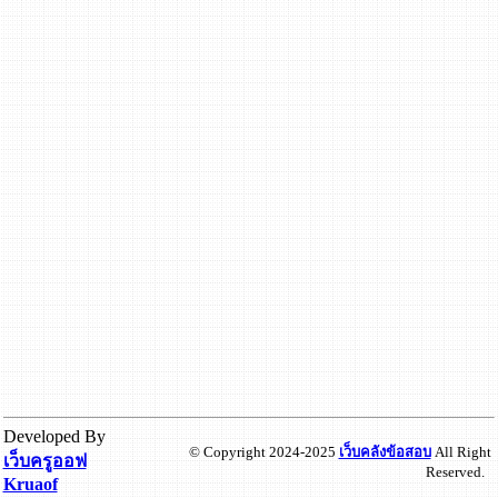
Developed By
© Copyright 2024-2025
เว็บคลังข้อสอบ
All Right
เว็บครูออฟ
Reserved.
Kruaof