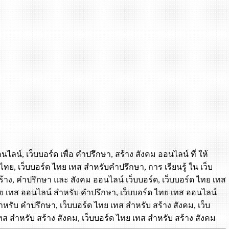
์, เว็บบอร์ด เพื่อ คำปรึกษา, สร้าง สังคม ออนไลน์ ที่ ให้
ทย, เว็บบอร์ด ไทย เทส สำหรับคำปรึกษา, การ เรียนรู้ ใน เว็บ
ร้าง, คำปรึกษา และ สังคม ออนไลน์ เว็บบอร์ด, เว็บบอร์ด ไทย เทส
ทย เทส ออนไลน์ สำหรับ คำปรึกษา, เว็บบอร์ด ไทย เทส ออนไลน์
หรับ คำปรึกษา, เว็บบอร์ด ไทย เทส สำหรับ สร้าง สังคม, เว็บ
ทส สำหรับ สร้าง สังคม, เว็บบอร์ด ไทย เทส สำหรับ สร้าง สังคม