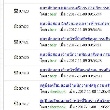
แนวข้อสอบ พนักงานบริการ กรมกิจการ
07423
โดย :
beer
เมื่อ : 2017-11-09 09:55:44
แนวข้อสอบ นักสังคมสงเคราะห์ กรมกิจ
07422
โดย :
beer
เมื่อ : 2017-11-09 09:54:54
แนวข้อสอบ เจ้าหน้าที่บันทึกข้อมูล กร
07421
โดย :
beer
เมื่อ : 2017-11-09 09:54:11
แนวข้อสอบ เจ้าพนักงานพัฒนาสังคม กร
07420
โดย :
beer
เมื่อ : 2017-11-09 09:53:28
แนวข้อสอบ เจ้าหน้าที่พัฒนาสังคม กรม
07419
โดย :
beer
เมื่อ : 2017-11-09 09:52:39
#คู่มือเตรียมสอบเจ้าพนักงานพัสดุ กรมท
07418
โดย :
sheetbook
เมื่อ : 2017-11-08 11:05:4
#คู่มือเตรียมสอบเจ้าหน้าที่วิเคราะห์น
07417
โดย :
sheetbook
เมื่อ : 2017-11-08 11:05:2