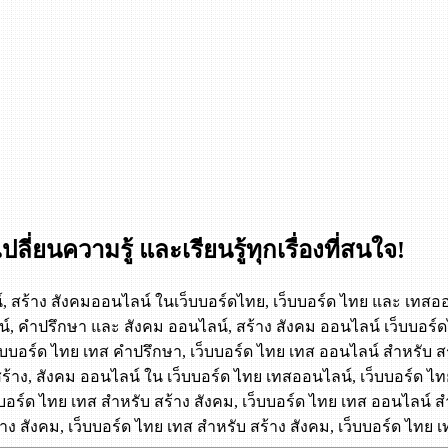
่ยนความรู้ และเรียนรู้ทุกเรื่องที่สนใจ!
สร้าง สังคมออนไลน์ ในเว็บบอร์ดไทย, เว็บบอร์ด ไทย และ เทสออนไลน
น์, คำปรึกษา และ สังคม ออนไลน์, สร้าง สังคม ออนไลน์ เว็บบอร์ดไ
ว็บบอร์ด ไทย เทส คำปรึกษา, เว็บบอร์ด ไทย เทส ออนไลน์ สำหรับ ส
ร้าง, สังคม ออนไลน์ ใน เว็บบอร์ด ไทย เทสออนไลน์, เว็บบอร์ด ไ
บอร์ด ไทย เทส สำหรับ สร้าง สังคม, เว็บบอร์ด ไทย เทส ออนไลน์ สำ
าง สังคม, เว็บบอร์ด ไทย เทส สำหรับ สร้าง สังคม, เว็บบอร์ด ไทย เ