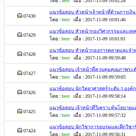
โดย :
beer
เมื่อ : 2017-11-09 10:02:28
แนวข้อสอบ หัวหน้าเจ้าหน้าที่ด้านการเงิ
07430
โดย :
beer
เมื่อ : 2017-11-09 10:01:46
แนวข้อสอบ หัวหน้ากองวิศวกรรมและเทคน
07429
โดย :
beer
เมื่อ : 2017-11-09 10:01:01
แนวข้อสอบ หัวหน้ากองการตลาดและจำหน
07428
โดย :
beer
เมื่อ : 2017-11-09 09:59:48
แนวข้อสอบ เจ้าหน้าที่ควบคุมคุณภาพระด
07427
โดย :
beer
เมื่อ : 2017-11-09 09:59:05
แนวข้อสอบ นักวิทยาศาสตร์ระดับ 3 องค์
07426
โดย :
beer
เมื่อ : 2017-11-09 09:58:14
แนวข้อสอบ เจ้าหน้าที่วิเคราะห์นโยบา
07425
โดย :
beer
เมื่อ : 2017-11-09 09:57:32
แนวข้อสอบ นักวิชาการอบรมและฝึกวิชา
07424
โดย :
beer
เมื่อ : 2017-11-09 09:56:31