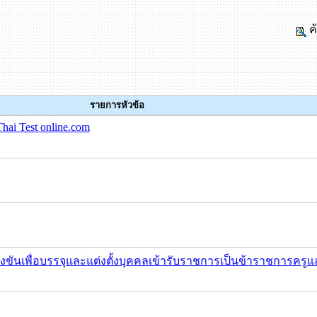
ค
รายการหัวข้อ
i Test online.com
งขันเพื่อบรรจุและแต่งตั้งบุคคลเข้ารับราชการเป็นข้าราชการครูแ