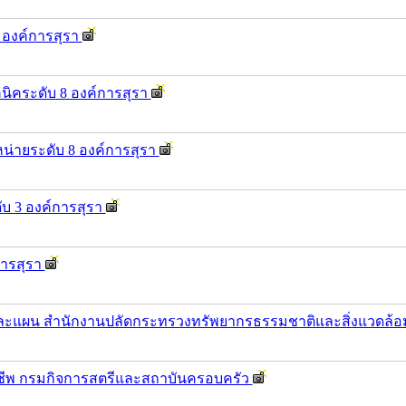
น องค์การสุรา
ิคระดับ 8 องค์การสุรา
่ายระดับ 8 องค์การสุรา
ับ 3 องค์การสุรา
การสุรา
ยและแผน สำนักงานปลัดกระทรวงทรัพยากรธรรมชาติและสิ่งแวดล้
ชีพ กรมกิจการสตรีและสถาบันครอบครัว