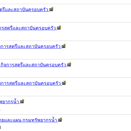
สตรีและสถาบันครอบครัว
การสตรีและสถาบันครอบครัว
มกิจการสตรีและสถาบันครอบครัว
มกิจการสตรีและสถาบันครอบครัว
กิจการสตรีและสถาบันครอบครัว
รัพยากรน้ำ
1
โยบายและแผน กรมทรัพยากรน้ำ
3