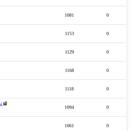
1081
0
1153
0
1129
0
1168
0
1118
0
อม
1094
0
1061
0