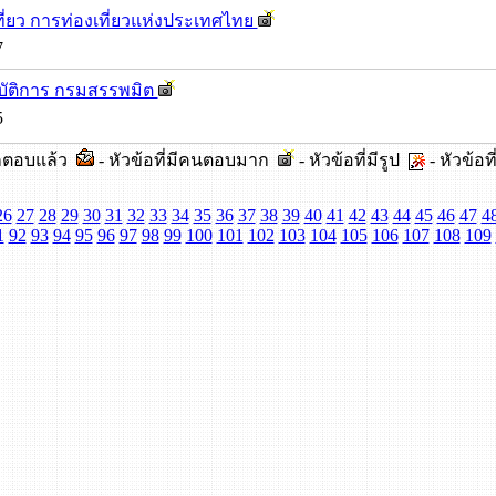
ี่ยว การท่องเที่ยวแห่งประเทศไทย
7
บัติการ กรมสรรพมิต
5
ถูกตอบแล้ว
- หัวข้อที่มีคนตอบมาก
- หัวข้อที่มีรูป
- หัวข้อที
26
27
28
29
30
31
32
33
34
35
36
37
38
39
40
41
42
43
44
45
46
47
4
1
92
93
94
95
96
97
98
99
100
101
102
103
104
105
106
107
108
109