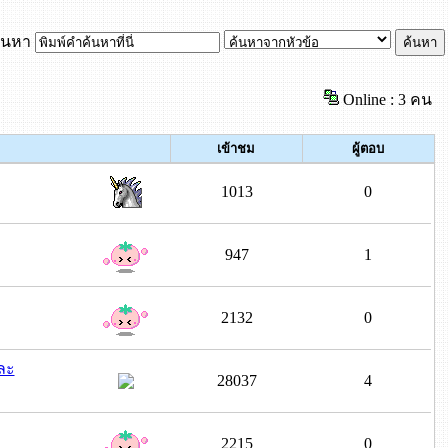
้นหา
Online : 3 คน
เข้าชม
ผู้ตอบ
1013
0
947
1
2132
0
ละ
28037
4
2215
0