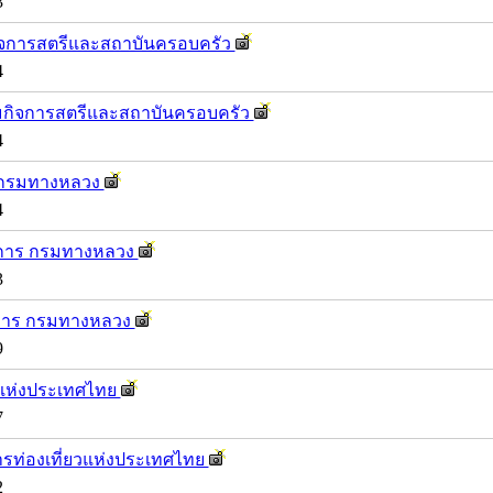
3
กิจการสตรีและสถาบันครอบครัว
4
กรมกิจการสตรีและสถาบันครอบครัว
4
น กรมทางหลวง
4
ติการ กรมทางหลวง
3
ติการ กรมทางหลวง
9
วแห่งประเทศไทย
7
รท่องเที่ยวแห่งประเทศไทย
2