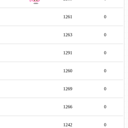
1261
0
1263
0
1291
0
1260
0
1269
0
1266
0
1242
0