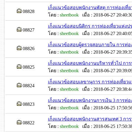
เก็งแนวข้อสอบพนักงานพัสดุ การท่องเที
08828
โดย :
sheetbook
เมื่อ : 2018-06-27 20:40:3
เก็งแนวข้อสอบนิติกร การท่องเที่ยวแห่ง
08827
โดย :
sheetbook
เมื่อ : 2018-06-27 20:40:0
เก็งแนวข้อสอบผู้ตรวจสอบภายใน การท่อ
08826
โดย :
sheetbook
เมื่อ : 2018-06-27 20:39:3
เก็งแนวข้อสอบพนักงานบริหารทั่วไป การ
08825
โดย :
sheetbook
เมื่อ : 2018-06-27 20:39:0
เก็งแนวข้อสอบเลขานุการ การท่องเที่ยว
08824
โดย :
sheetbook
เมื่อ : 2018-06-27 20:38:4
เก็งแนวข้อสอบพนักงานการเงิน 3 การท่อ
08823
โดย :
sheetbook
เมื่อ : 2018-06-25 17:50:5
เก็งแนวข้อสอบพนักงานสารสนเทศ 3 การท
08822
โดย :
sheetbook
เมื่อ : 2018-06-25 17:50:3