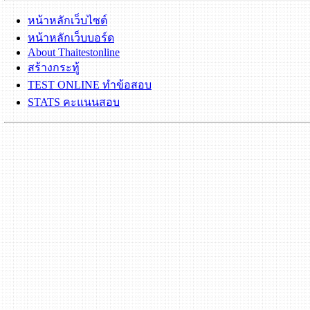
หน้าหลักเว็บไซต์
หน้าหลักเว็บบอร์ด
About Thaitestonline
สร้างกระทู้
TEST ONLINE ทำข้อสอบ
STATS คะแนนสอบ