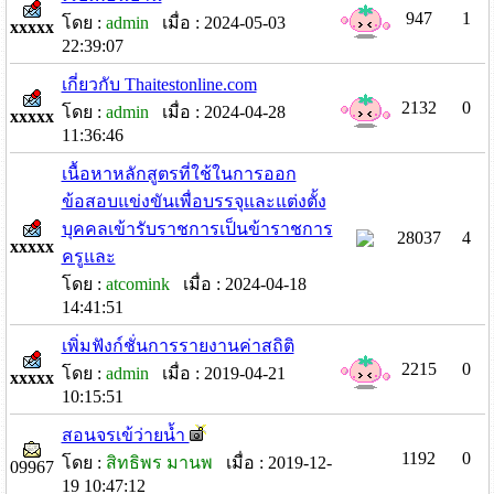
947
1
โดย :
admin
เมื่อ : 2024-05-03
xxxxx
22:39:07
เกี่ยวกับ Thaitestonline.com
2132
0
โดย :
admin
เมื่อ : 2024-04-28
xxxxx
11:36:46
เนื้อหาหลักสูตรที่ใช้ในการออก
ข้อสอบแข่งขันเพื่อบรรจุและแต่งตั้ง
บุคคลเข้ารับราชการเป็นข้าราชการ
28037
4
xxxxx
ครูและ
โดย :
atcomink
เมื่อ : 2024-04-18
14:41:51
เพิ่มฟังก์ชั่นการรายงานค่าสถิติ
2215
0
โดย :
admin
เมื่อ : 2019-04-21
xxxxx
10:15:51
สอนจรเข้ว่ายน้ำ
1192
0
โดย :
สิทธิพร มานพ
เมื่อ : 2019-12-
09967
19 10:47:12