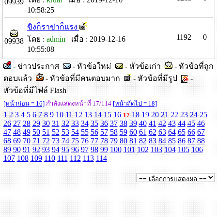
09939
10:58:25
ขิงก็ราข่าก็แรง
1192
0
โดย :
admin
เมื่อ : 2019-12-16
09938
10:55:08
- ข่าวประกาศ
- หัวข้อใหม่
- หัวข้อเก่า
- หัวข้อที่ถูก
ตอบแล้ว
- หัวข้อที่มีคนตอบมาก
- หัวข้อที่มีรูป
-
หัวข้อที่มีไฟล์ Flash
[หน้าก่อน = 16]
กำลังแสดงหน้าที่ 17/114
[หน้าถัดไป = 18]
1
2
3
4
5
6
7
8
9
10
11
12
13
14
15
16
18
19
20
21
22
23
24
25
17
26
27
28
29
30
31
32
33
34
35
36
37
38
39
40
41
42
43
44
45
46
47
48
49
50
51
52
53
54
55
56
57
58
59
60
61
62
63
64
65
66
67
68
69
70
71
72
73
74
75
76
77
78
79
80
81
82
83
84
85
86
87
88
89
90
91
92
93
94
95
96
97
98
99
100
101
102
103
104
105
106
107
108
109
110
111
112
113
114