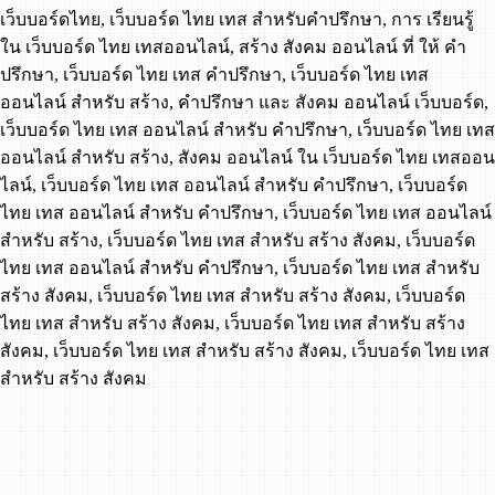
เว็บบอร์ดไทย, เว็บบอร์ด ไทย เทส สำหรับคำปรึกษา, การ เรียนรู้
ใน เว็บบอร์ด ไทย เทสออนไลน์, สร้าง สังคม ออนไลน์ ที่ ให้ คำ
ปรึกษา, เว็บบอร์ด ไทย เทส คำปรึกษา, เว็บบอร์ด ไทย เทส
ออนไลน์ สำหรับ สร้าง, คำปรึกษา และ สังคม ออนไลน์ เว็บบอร์ด,
เว็บบอร์ด ไทย เทส ออนไลน์ สำหรับ คำปรึกษา, เว็บบอร์ด ไทย เทส
ออนไลน์ สำหรับ สร้าง, สังคม ออนไลน์ ใน เว็บบอร์ด ไทย เทสออน
ไลน์, เว็บบอร์ด ไทย เทส ออนไลน์ สำหรับ คำปรึกษา, เว็บบอร์ด
ไทย เทส ออนไลน์ สำหรับ คำปรึกษา, เว็บบอร์ด ไทย เทส ออนไลน์
สำหรับ สร้าง, เว็บบอร์ด ไทย เทส สำหรับ สร้าง สังคม, เว็บบอร์ด
ไทย เทส ออนไลน์ สำหรับ คำปรึกษา, เว็บบอร์ด ไทย เทส สำหรับ
สร้าง สังคม, เว็บบอร์ด ไทย เทส สำหรับ สร้าง สังคม, เว็บบอร์ด
ไทย เทส สำหรับ สร้าง สังคม, เว็บบอร์ด ไทย เทส สำหรับ สร้าง
สังคม, เว็บบอร์ด ไทย เทส สำหรับ สร้าง สังคม, เว็บบอร์ด ไทย เทส
สำหรับ สร้าง สังคม